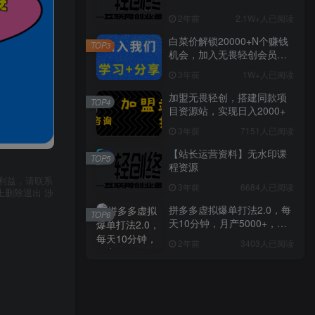
2年前
2.1W+人已阅读
白菜价解锁20000+N个赚钱
TOP3
机会，加入无畏轻创会员，
全站资源免费学习。
3年前
1W+人已阅读
加盟无畏轻创，搭建同款项
TOP4
目资源站，实现日入2000+
3年前
7151人已阅读
【站长运营资料】无水印课
TOP5
程资源
利益，请联系
3年前
6684人已阅读
上删除退出 涉
拼多多虚拟爆单打法2.0，每
TOP6
天10分钟，月产5000+，从0
到1赚收益教程
2年前
3403人已阅读