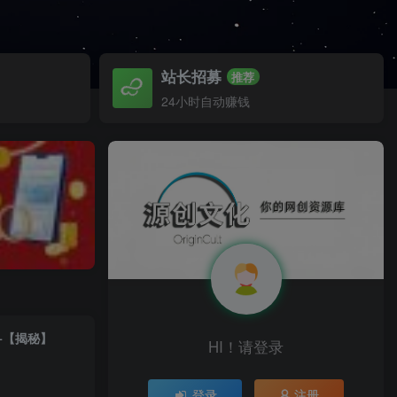
站长招募
推荐
24小时自动赚钱
+【揭秘】
HI！请登录
登录
注册