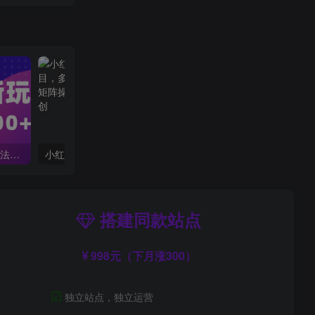
10432期）小说推文全新玩法，5分钟一条原创视频，结合中视频bilibili赚多份收益
小红书冷门赛道，教师寒暑假项目，多种连环套的变现方式，还能矩阵操作放大收益【揭秘】
搭建同款站点
998元（下月涨300）
☑
独立站点，独立运营