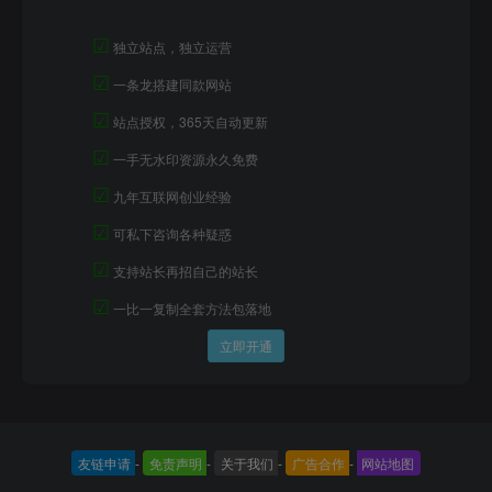
☑
独立站点，独立运营
☑
一条龙搭建同款网站
☑
站点授权，365天自动更新
☑
一手无水印资源永久免费
☑
九年互联网创业经验
☑
可私下咨询各种疑惑
☑
支持站长再招自己的站长
☑
一比一复制全套方法包落地
立即开通
友链申请
-
免责声明
-
关于我们
-
广告合作
-
网站地图