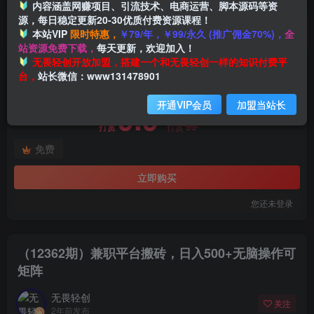
内容涵盖网赚项目、引流技术、电商运营、脚本源码等资
源，每日稳定更新20-30优质付费资源课程！
本站VIP
限时特惠，
￥79/年，￥99/永久 (推广佣金70%)，
全
首页
创业课程
会员免费
正文
站资源免费下载，
每天更新，欢迎加入！
付费资源
无畏轻创开放加盟，搭建一个和无畏轻创一样的知识付费平
（12362期）兼职平台搬砖，日入500+无脑操作可矩阵
台，
站长微信：www131478901
此内容为付费资源，请付费后查看
开通VIP会员
加盟当站长
9.9
限时特惠
99
打赏
打赏
免费
立即购买
您还未登录
（12362期）兼职平台搬砖，日入500+无脑操作可
矩阵
无畏轻创
关注
2年前发布