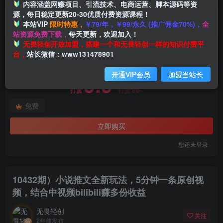
内容涵盖网赚项目、引流技术、电商运营、脚本源码等资
源，每日稳定更新20-30优质付费资源课程！
本站VIP
限时特惠，
￥79/年，￥99/永久 (推广佣金70%)，
全
首页
创业课程
会员免费
正文
站资源免费下载，
每天更新，欢迎加入！
付费资源
无畏轻创开放加盟，搭建一个和无畏轻创一样的知识付费平
10432期）小说推文全新玩法，5分钟一条原创视频，结合中视频bilibili赚多份收益
台，
站长微信：www131478901
此内容为付费资源，请付费后查看
开通VIP会员
加盟当站长
9.9
限时特惠
99
打赏
打赏
免费
立即购买
您还未登录
10432期）小说推文全新玩法，5分钟一条原创视
频，结合中视频bilibili赚多份收益
无畏轻创
关注
2年前发布