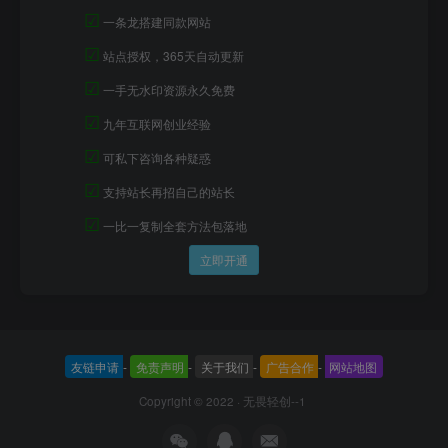
☑
一条龙搭建同款网站
☑
站点授权，365天自动更新
☑
一手无水印资源永久免费
☑
九年互联网创业经验
☑
可私下咨询各种疑惑
☑
支持站长再招自己的站长
☑
一比一复制全套方法包落地
立即开通
友链申请
-
免责声明
-
关于我们
-
广告合作
-
网站地图
Copyright © 2022 ·
无畏轻创--1