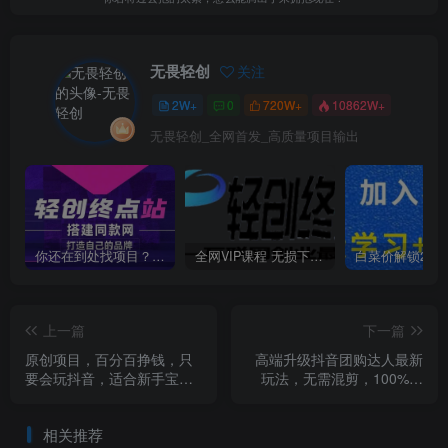
无畏轻创
关注
2W+
0
720W+
10862W+
无畏轻创_全网首发_高质量项目输出
你还在到处找项目？还在当韭菜？我靠卖项目一个月收入5万+，曾经我也是个失败者。
全网VIP课程 无损下载~
上一篇
下一篇
原创项目，百分百挣钱，只
高端升级抖音团购达人最新
要会玩抖音，适合新手宝
玩法，无需混剪，100%原
妈，一部手机就可操作，日
创，轻轻松松一部手机实现
入200+【揭秘】
月入过万【揭秘】
相关推荐