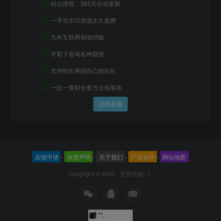
☑
站点授权，365天自动更新
☑
一手无水印资源永久免费
☑
九年互联网创业经验
☑
可私下咨询各种疑惑
☑
支持站长再招自己的站长
☑
一比一复制全套方法包落地
立即开通
友链申请
-
免责声明
-
关于我们
-
广告合作
-
网站地图
Copyright © 2022 ·
无畏轻创--1