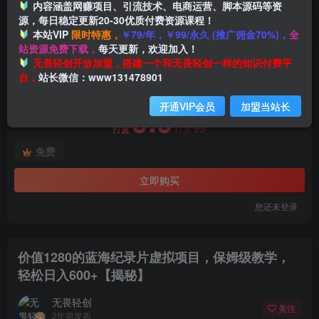
内容涵盖网赚项目、引流技术、电商运营、脚本源码等资
源，每日稳定更新20-30优质付费资源课程！
本站VIP
限时特惠，
￥79/年，￥99/永久 (推广佣金70%)，
全
首页
创业课程
会员免费
正文
站资源免费下载，
每天更新，欢迎加入！
付费阅读
无畏轻创开放加盟，搭建一个和无畏轻创一样的知识付费平
价值1280的蓝海纪录片虚拟项目，保姆级教学，轻松日入600+【揭秘】
台，
站长微信：www131478901
此内容为付费阅读，请付费后查看
开通VIP会员
加盟当站长
9.9
99
打赏
打赏
免费
立即购买
您还未登录
价值1280的蓝海纪录片虚拟项目，保姆级教学，
轻松日入600+【揭秘】
无畏轻创
关注
2年前发布