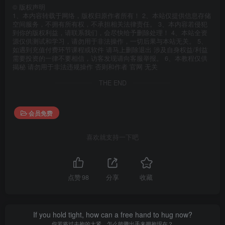
©
版权声明
1、本内容转载于网络，版权归原作者所有！ 2、本站仅提供信息存储
空间服务，不拥有所有权，不承担相关法律责任。 3、本内容若侵犯
到你的版权利益，请联系我们，会尽快给予删除处理！ 4、本站全资
源仅供测试和学习，请勿用于非法操作，一切后果与本站无关。 5、
如遇到充值付费环节课程或软件 请马上删除退出 涉及自身权益/利益
需要投资的一律不要相信，访客发现请向客服举报。 6、本教程仅供
揭秘 请勿用于非法违规操作 否则和作者 官网 无关
THE END
会员免费
喜欢就支持一下吧
点赞
98
分享
收藏
If you hold tight, how can a free hand to hug now?
你若将过去抱的太紧，怎么能腾出手来拥抱现在？