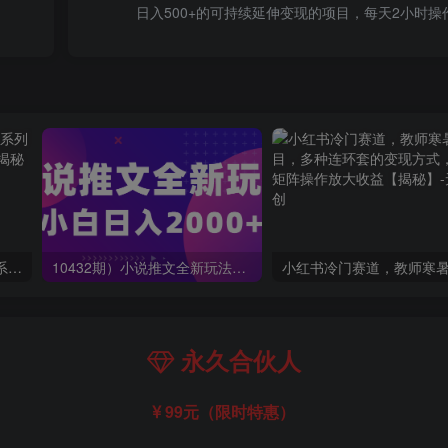
日入500+的可持续延伸变现的项目，每天2小时
玺承·电商企业玩转抖音电商系列课，6大维度，6位老师，线上揭秘抖音商家入局SOP
10432期）小说推文全新玩法，5分钟一条原创视频，结合中视频bilibili赚多份收益
永久合伙人
99元（限时特惠）