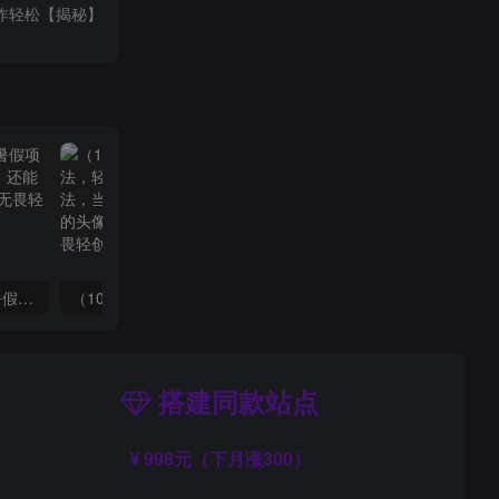
操作轻松【揭秘】
小红书冷门赛道，教师寒暑假项目，多种连环套的变现方式，还能矩阵操作放大收益【揭秘】
（10401期）大佬手游全新玩法，轻松日入几张，风口信息差玩法，当天见收益，小白一… admin的头像-飓风网创资源站 admin
搭建同款站点
998元（下月涨300）