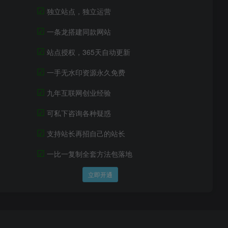
☑
独立站点，独立运营
☑
一条龙搭建同款网站
☑
站点授权，365天自动更新
☑
一手无水印资源永久免费
☑
九年互联网创业经验
☑
可私下咨询各种疑惑
☑
支持站长再招自己的站长
☑
一比一复制全套方法包落地
立即开通