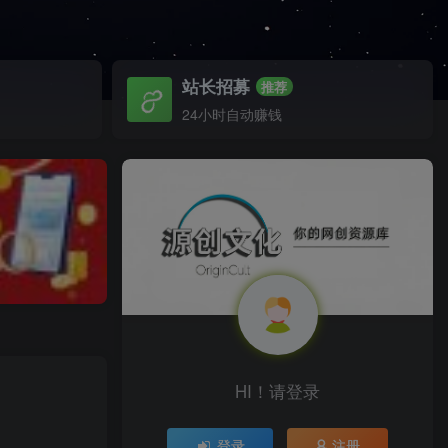
站长招募
推荐
24小时自动赚钱
HI！请登录
登录
注册