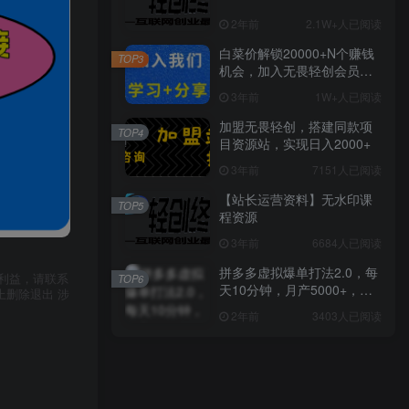
2年前
2.1W+人已阅读
白菜价解锁20000+N个赚钱
TOP3
机会，加入无畏轻创会员，
全站资源免费学习。
3年前
1W+人已阅读
加盟无畏轻创，搭建同款项
TOP4
目资源站，实现日入2000+
3年前
7151人已阅读
【站长运营资料】无水印课
TOP5
程资源
3年前
6684人已阅读
拼多多虚拟爆单打法2.0，每
利益，请联系
TOP6
天10分钟，月产5000+，从0
上删除退出 涉
到1赚收益教程
2年前
3403人已阅读