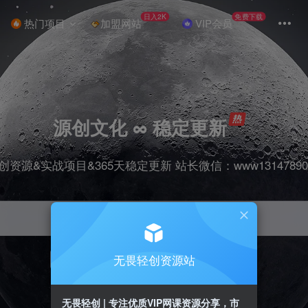
日入2K
免费下载
热门项目
加盟网站
VIP会员
源创文化 ∞ 稳定更新
创资源&实战项目&365天稳定更新 站长微信：www13147890
无畏轻创资源站
项目
抖音
引流
剪辑
短视频
带货
无畏轻创 | 专注优质VIP网课资源分享，市