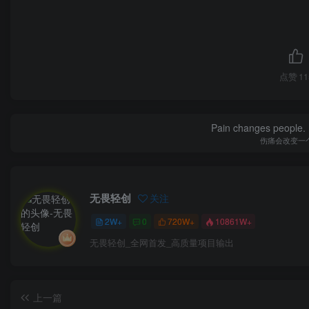
点赞
11
Pain changes people. H
伤痛会改变一
无畏轻创
关注
2W+
0
720W+
10861W+
无畏轻创_全网首发_高质量项目输出
上一篇