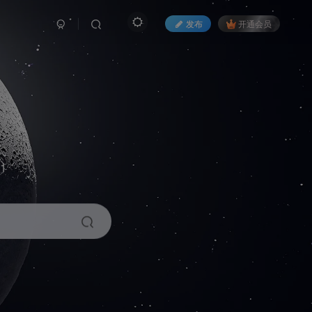
发布
开通会员
1