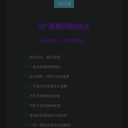
立即开通
搭建同款站点
998元（下月涨300）
☑
独立站点，独立运营
☑
一条龙搭建同款网站
☑
站点授权，365天自动更新
☑
一手无水印资源永久免费
☑
九年互联网创业经验
☑
可私下咨询各种疑惑
☑
支持站长再招自己的站长
☑
一比一复制全套方法包落地