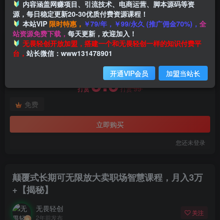
内容涵盖网赚项目、引流技术、电商运营、脚本源码等资
源，每日稳定更新20-30优质付费资源课程！
本站VIP
限时特惠，
￥79/年，￥99/永久 (推广佣金70%)，
全
首页
创业课程
会员免费
正文
站资源免费下载，
每天更新，欢迎加入！
付费阅读
无畏轻创开放加盟，搭建一个和无畏轻创一样的知识付费平
颠覆式长期可无限放大卖职场智慧课程，月入3万+【揭秘】
台，
站长微信：www131478901
此内容为付费阅读，请付费后查看
开通VIP会员
加盟当站长
9.9
99
打赏
打赏
免费
立即购买
您还未登录
颠覆式长期可无限放大卖职场智慧课程，月入3万
+【揭秘】
无畏轻创
关注
2年前发布