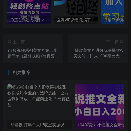
你还在到处找项目？还在当韭菜？我靠卖项目一个月收入5万+，曾经我也是个失败者。
全网VIP课程 无损下载~
上一篇
下一篇
YY短视频系列美女号第五期-
爆款美女号进阶玩法爆款AI
超简单九宫格视频+写真变现
美女号，日入1000零元无成
教程，一周内实现日收益
本【揭秘】
300-500【揭秘】
相关推荐
蟹老板·打爆个人IP底层实操课，教你成熟专业的打造IP技能，全方位带你做成一个能商业化IP
10432期）小说