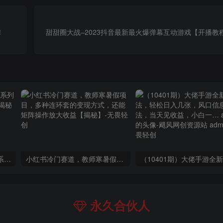
！
甜甜圈大战–2023抖音最新最火爆弹幕互动游戏【开播教
玺承·电商企业玩转抖音电商系列课，6大维度，6位老师，线上揭秘抖音商家入局SOP
小红书冷门赛道，教师寒暑假项目，多种连环套的变现方式，还能矩阵操作放大收益【揭秘】
永久合伙人