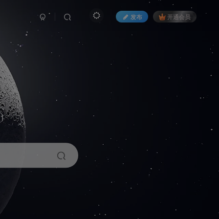
发布
开通会员
1