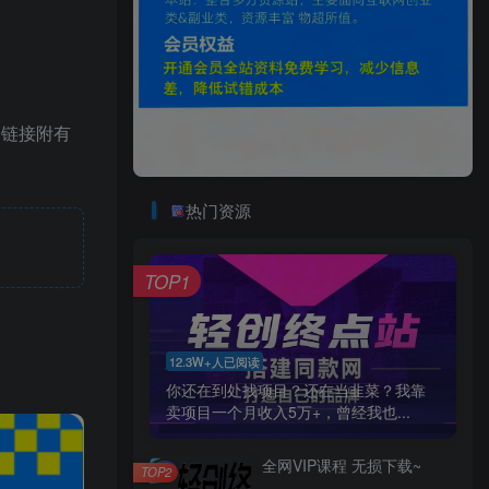
~链接附有
热门资源
TOP1
12.3W+人已阅读
你还在到处找项目？还在当韭菜？我靠
卖项目一个月收入5万+，曾经我也...
全网VIP课程 无损下载~
TOP2