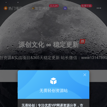
日入2K
免费下载
热门项目
加盟网站
VIP会员
源创文化 ∞ 稳定更新
创资源&实战项目&365天稳定更新 站长微信：www13147890
无畏轻创资源站
项目
抖音
引流
剪辑
短视频
带货
无畏轻创 | 专注优质VIP网课资源分享，市