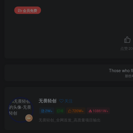
会员免费
点赞
20
Those who fl
那些
无畏轻创
关注
2W+
0
720W+
10861W+
无畏轻创_全网首发_高质量项目输出