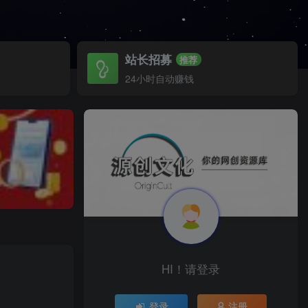
站长招募
推荐
24小时自动赚钱
HI！请登录
登录
注册