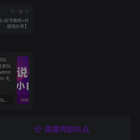
下一篇
程+起号教程+对
接报白等】
（10401期）大佬手游全新玩法，轻松日入几张，风口信息差玩法，当天见收益，小白一… admin的头像-飓风网创资源站 admin
10432期）小说推文全新玩法，5分钟一条原创视频，结合中视频bilibili赚多份收益
搭建同款站点