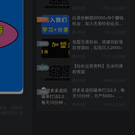
2年前
2.1W+人已阅读
白菜价解锁20000+N个赚钱
TOP3
机会，加入无畏轻创会员，
全站资源免费学习。
3年前
1W+人已阅读
加盟无畏轻创，搭建同款项
TOP4
目资源站，实现日入2000+
3年前
7151人已阅读
【站长运营资料】无水印课
TOP5
程资源
3年前
6684人已阅读
拼多多虚拟爆单打法2.0，每
TOP6
天10分钟，月产5000+，从0
到1赚收益教程
2年前
3403人已阅读
利益，请联系
上删除退出 涉