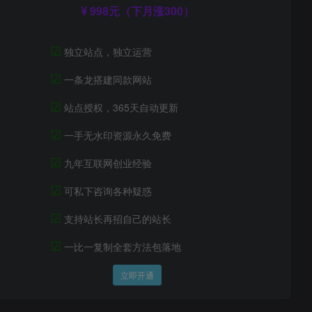
998元（下月涨300）
☑
独立站点，独立运营
☑
一条龙搭建同款网站
☑
站点授权，365天自动更新
☑
一手无水印资源永久免费
☑
九年互联网创业经验
☑
可私下咨询各种疑惑
☑
支持站长再招自己的站长
☑
一比一复制全套方法包落地
立即开通