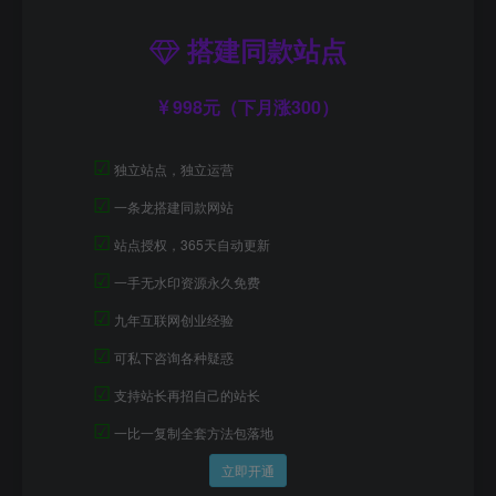
搭建同款站点
998元（下月涨300）
☑
独立站点，独立运营
☑
一条龙搭建同款网站
☑
站点授权，365天自动更新
☑
一手无水印资源永久免费
☑
九年互联网创业经验
☑
可私下咨询各种疑惑
☑
支持站长再招自己的站长
☑
一比一复制全套方法包落地
立即开通