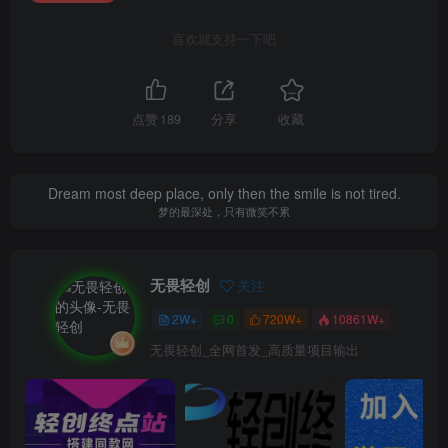
喜欢就支持一下吧
点赞
189
分享
收藏
Dream most deep place, only then the smile is not tired.
梦的最深处，只有微笑不累
无畏轻创
关注
2W+
0
720W+
10861W+
无畏轻创_全网首发_高质量项目输出