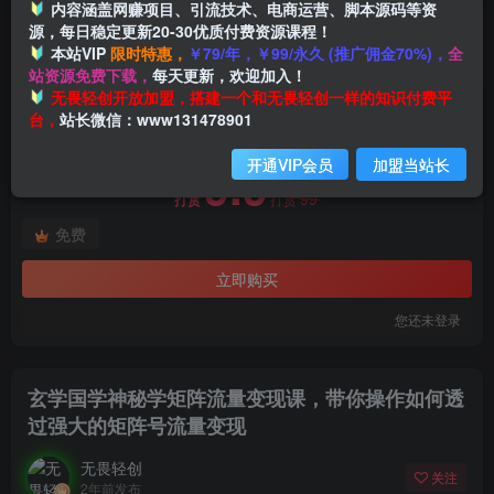
内容涵盖网赚项目、引流技术、电商运营、脚本源码等资
源，每日稳定更新20-30优质付费资源课程！
本站VIP
限时特惠，
￥79/年，￥99/永久 (推广佣金70%)，
全
首页
创业课程
会员免费
正文
站资源免费下载，
每天更新，欢迎加入！
付费阅读
无畏轻创开放加盟，搭建一个和无畏轻创一样的知识付费平
玄学国学神秘学矩阵流量变现课，带你操作如何透过强大的矩阵号流量变现
台，
站长微信：www131478901
此内容为付费阅读，请付费后查看
开通VIP会员
加盟当站长
9.9
99
打赏
打赏
免费
立即购买
您还未登录
玄学国学神秘学矩阵流量变现课，带你操作如何透
过强大的矩阵号流量变现
无畏轻创
关注
2年前发布