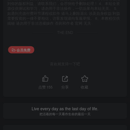
到你的版权利益，请联系我们，会尽快给予删除处理！ 4、本站全资
源仅供测试和学习，请勿用于非法操作，一切后果与本站无关。 5、
如遇到充值付费环节课程或软件 请马上删除退出 涉及自身权益/利益
需要投资的一律不要相信，访客发现请向客服举报。 6、本教程仅供
揭秘 请勿用于非法违规操作 否则和作者 官网 无关
THE END
会员免费
喜欢就支持一下吧
点赞
155
分享
收藏
Live every day as the last day of life.
把活着的每一天看作生命的最后一天