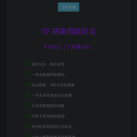
立即开通
搭建同款站点
998元（下月涨300）
☑
独立站点，独立运营
☑
一条龙搭建同款网站
☑
站点授权，365天自动更新
☑
一手无水印资源永久免费
☑
九年互联网创业经验
☑
可私下咨询各种疑惑
☑
支持站长再招自己的站长
☑
一比一复制全套方法包落地