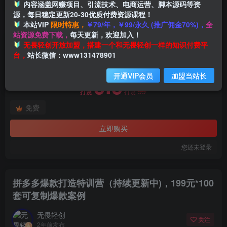
内容涵盖网赚项目、引流技术、电商运营、脚本源码等资
源，每日稳定更新20-30优质付费资源课程！
本站VIP
限时特惠，
￥79/年，￥99/永久 (推广佣金70%)，
全
首页
创业课程
会员免费
正文
站资源免费下载，
每天更新，欢迎加入！
付费阅读
无畏轻创开放加盟，搭建一个和无畏轻创一样的知识付费平
拼多多爆款打造特训营（持续更新中)，199元*100套可复制爆款案例
台，
站长微信：www131478901
此内容为付费阅读，请付费后查看
开通VIP会员
加盟当站长
9.9
99
打赏
打赏
免费
立即购买
您还未登录
拼多多爆款打造特训营（持续更新中)，199元*100
套可复制爆款案例
无畏轻创
关注
2年前发布