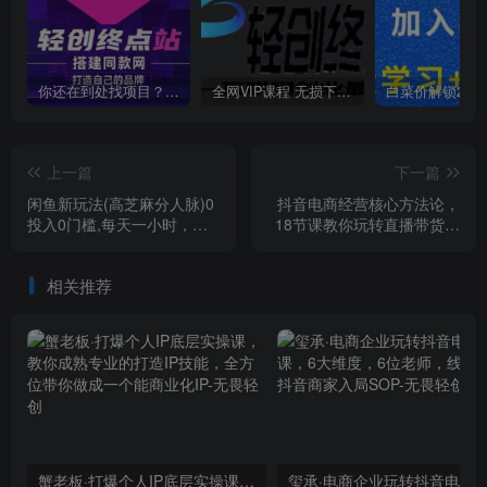
你还在到处找项目？还在当韭菜？我靠卖项目一个月收入5万+，曾经我也是个失败者。
全网VIP课程 无损下载~
上一篇
下一篇
闲鱼新玩法(高芝麻分人脉)0
抖音电商经营核心方法论，
投入0门槛,每天一小时，轻
18节课教你玩转直播带货，
松月入过万【揭秘】
巨量学精品课
相关推荐
蟹老板·打爆个人IP底层实操课，教你成熟专业的打造IP技能，全方位带你做成一个能商业化IP