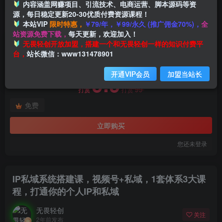
内容涵盖网赚项目、引流技术、电商运营、脚本源码等资
源，每日稳定更新20-30优质付费资源课程！
本站VIP
限时特惠，
￥79/年，￥99/永久 (推广佣金70%)，
全
首页
创业课程
会员免费
正文
站资源免费下载，
每天更新，欢迎加入！
付费阅读
无畏轻创开放加盟，搭建一个和无畏轻创一样的知识付费平
IP私域系统搭建课，视频号+私域​，1套体系3大课程，打通你的个人IP和私域
台，
站长微信：www131478901
此内容为付费阅读，请付费后查看
开通VIP会员
加盟当站长
9.9
99
打赏
打赏
免费
立即购买
您还未登录
IP私域系统搭建课，视频号+私域​，1套体系3大课
程，打通你的个人IP和私域
无畏轻创
关注
2年前发布