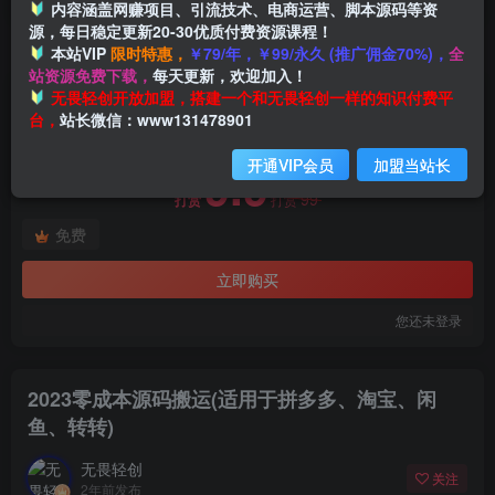
内容涵盖网赚项目、引流技术、电商运营、脚本源码等资
源，每日稳定更新20-30优质付费资源课程！
本站VIP
限时特惠，
￥79/年，￥99/永久 (推广佣金70%)，
全
首页
创业课程
会员免费
正文
站资源免费下载，
每天更新，欢迎加入！
付费阅读
无畏轻创开放加盟，搭建一个和无畏轻创一样的知识付费平
2023零成本源码搬运(适用于拼多多、淘宝、闲鱼、转转)
台，
站长微信：www131478901
此内容为付费阅读，请付费后查看
开通VIP会员
加盟当站长
9.9
99
打赏
打赏
免费
立即购买
您还未登录
2023零成本源码搬运(适用于拼多多、淘宝、闲
鱼、转转)
无畏轻创
关注
2年前发布