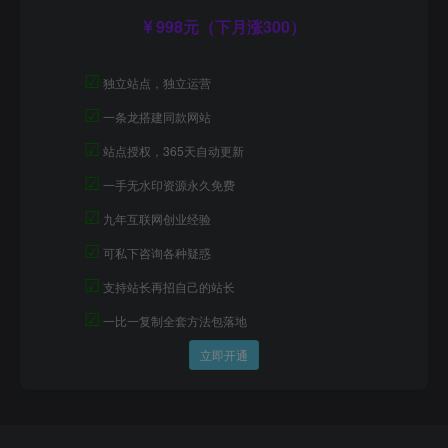
998元（下月涨300）
☑
独立站点，独立运营
☑
一条龙搭建同款网站
☑
站点授权，365天自动更新
☑
一手无水印资源永久免费
☑
九年互联网创业经验
☑
可私下咨询各种疑惑
☑
支持站长再招自己的站长
☑
一比一复制全套方法包落地
立即开通