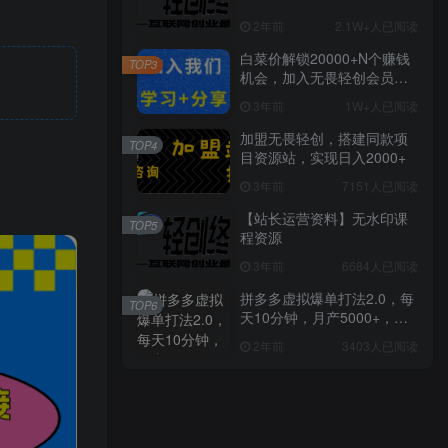
2年前
2.1W+人已阅读
白菜价解锁20000+N个赚钱
TOP3
机会，加入无畏轻创会员，
全站资源免费学习。
3年前
1W+人已阅读
加盟无畏轻创，搭建同款项
TOP4
目资源站，实现日入2000+
3年前
7151人已阅读
【站长运营资料】无水印课
TOP5
程资源
3年前
6684人已阅读
拼多多虚拟爆单打法2.0，每
TOP6
天10分钟，月产5000+，从0
到1赚收益教程
2年前
3403人已阅读