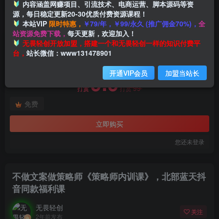
内容涵盖网赚项目、引流技术、电商运营、脚本源码等资
源，每日稳定更新20-30优质付费资源课程！
本站VIP
限时特惠，
￥79/年，￥99/永久 (推广佣金70%)，
全
首页
创业课程
会员免费
正文
站资源免费下载，
每天更新，欢迎加入！
付费阅读
无畏轻创开放加盟，搭建一个和无畏轻创一样的知识付费平
不做文案做策略师《策略师内训课》，北部蓝天抖音同款福利课
台，
站长微信：www131478901
此内容为付费阅读，请付费后查看
开通VIP会员
加盟当站长
9.9
99
打赏
打赏
免费
立即购买
您还未登录
不做文案做策略师《策略师内训课》，北部蓝天抖
音同款福利课
无畏轻创
关注
2年前发布