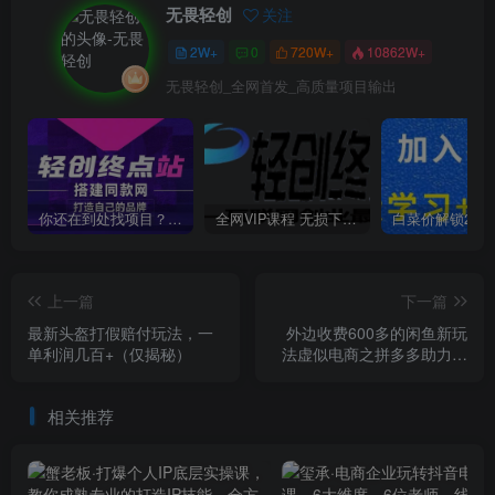
无畏轻创
关注
2W+
0
720W+
10862W+
无畏轻创_全网首发_高质量项目输出
你还在到处找项目？还在当韭菜？我靠卖项目一个月收入5万+，曾经我也是个失败者。
全网VIP课程 无损下载~
上一篇
下一篇
最新头盔打假赔付玩法，一
外边收费600多的闲鱼新玩
单利润几百+（仅揭秘）
法虚似电商之拼多多助力项
目，单号100-300元
相关推荐