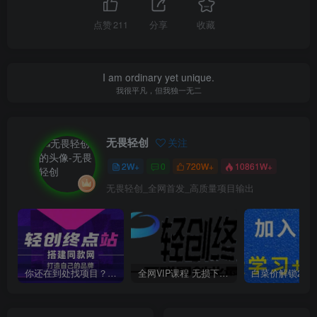
点赞
211
分享
收藏
I am ordinary yet unique.
我很平凡，但我独一无二
无畏轻创
关注
2W+
0
720W+
10861W+
无畏轻创_全网首发_高质量项目输出
你还在到处找项目？还在当韭菜？我靠卖项目一个月收入5万+，曾经我也是个失败者。
全网VIP课程 无损下载~