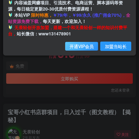
内容涵盖网赚项目、引流技术、电商运营、脚本源码等资
源，每日稳定更新20-30优质付费资源课程！
本站VIP
限时特惠，
￥79/年，￥99/永久 (推广佣金70%)，
全
首页
创业课程
会员免费
正文
站资源免费下载，
每天更新，欢迎加入！
付费阅读
无畏轻创开放加盟，搭建一个和无畏轻创一样的知识付费平
宝哥小红书店群项目，日入过千（图文教程）【揭秘】
台，
站长微信：www131478901
此内容为付费阅读，请付费后查看
开通VIP会员
加盟当站长
9.9
99
打赏
打赏
免费
立即购买
您还未登录
宝哥小红书店群项目，日入过千（图文教程）【揭
秘】
无畏轻创
关注
2年前发布