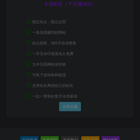
998元（下月涨300）
☑
独立站点，独立运营
☑
一条龙搭建同款网站
☑
站点授权，365天自动更新
☑
一手无水印资源永久免费
☑
九年互联网创业经验
☑
可私下咨询各种疑惑
☑
支持站长再招自己的站长
☑
一比一复制全套方法包落地
立即开通
友链申请
-
免责声明
-
关于我们
-
广告合作
-
网站地图