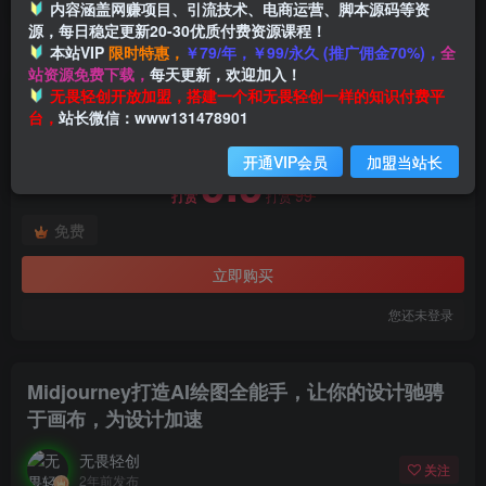
内容涵盖网赚项目、引流技术、电商运营、脚本源码等资
源，每日稳定更新20-30优质付费资源课程！
本站VIP
限时特惠，
￥79/年，￥99/永久 (推广佣金70%)，
全
首页
创业课程
会员免费
正文
站资源免费下载，
每天更新，欢迎加入！
付费阅读
无畏轻创开放加盟，搭建一个和无畏轻创一样的知识付费平
Midjourney打造AI绘图全能手，让你的设计驰骋于画布，为设计加速
台，
站长微信：www131478901
此内容为付费阅读，请付费后查看
开通VIP会员
加盟当站长
9.9
99
打赏
打赏
免费
立即购买
您还未登录
Midjourney打造AI绘图全能手，让你的设计驰骋
于画布，为设计加速
无畏轻创
关注
2年前发布