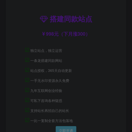
搭建同款站点
998元（下月涨300）
☑
独立站点，独立运营
☑
一条龙搭建同款网站
☑
站点授权，365天自动更新
☑
一手无水印资源永久免费
☑
九年互联网创业经验
☑
可私下咨询各种疑惑
☑
支持站长再招自己的站长
☑
一比一复制全套方法包落地
立即开通