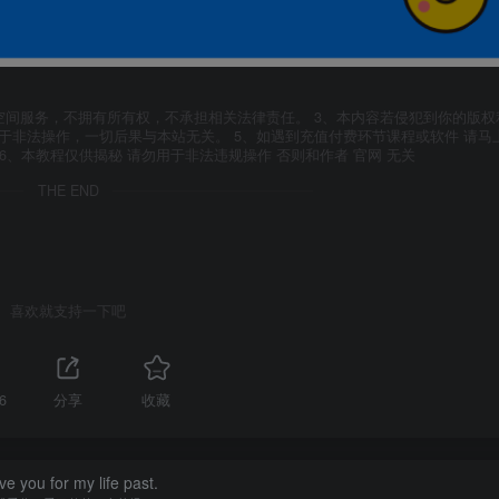
空间服务，不拥有所有权，不承担相关法律责任。 3、本内容若侵犯到你的版权
于非法操作，一切后果与本站无关。 5、如遇到充值付费环节课程或软件 请马
6、本教程仅供揭秘 请勿用于非法违规操作 否则和作者 官网 无关
THE END
喜欢就支持一下吧
6
分享
收藏
ove you for my life past.