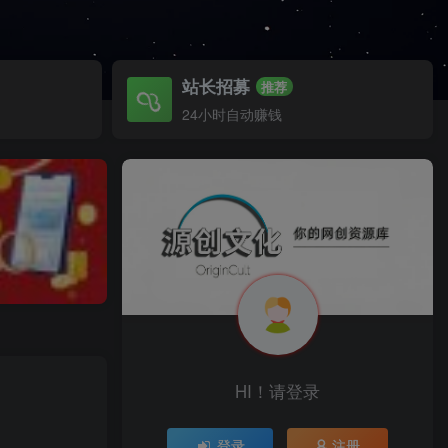
站长招募
推荐
24小时自动赚钱
HI！请登录
登录
注册