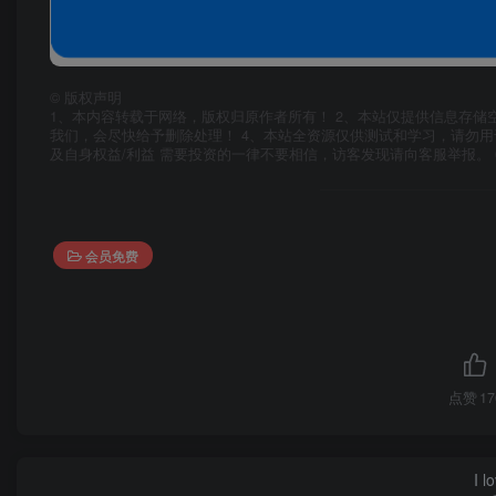
©
版权声明
1、本内容转载于网络，版权归原作者所有！ 2、本站仅提供信息存储
我们，会尽快给予删除处理！ 4、本站全资源仅供测试和学习，请勿用
及自身权益/利益 需要投资的一律不要相信，访客发现请向客服举报。 
会员免费
点赞
17
I l