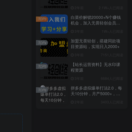
2年前
2.1W+人已阅读
白菜价解锁20000+N个赚钱
TOP3
机会，加入无畏轻创会员，
全站资源免费学习。
3年前
1W+人已阅读
加盟无畏轻创，搭建同款项
TOP4
目资源站，实现日入2000+
3年前
7151人已阅读
【站长运营资料】无水印课
TOP5
程资源
3年前
6684人已阅读
拼多多虚拟爆单打法2.0，每
TOP6
天10分钟，月产5000+，从0
到1赚收益教程
2年前
3403人已阅读