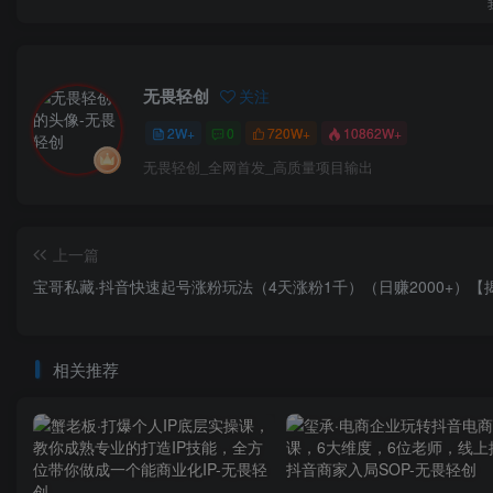
无畏轻创
关注
2W+
0
720W+
10862W+
无畏轻创_全网首发_高质量项目输出
上一篇
宝哥私藏·抖音快速起号涨粉玩法（4天涨粉1千）（日赚2000+）【
相关推荐