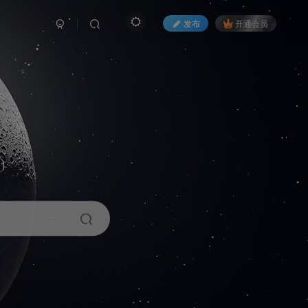
发布
开通会员
1