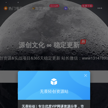
日入2K
免费下载
热门项目
加盟网站
VIP会员
源创文化 ∞ 稳定更新
创资源&实战项目&365天稳定更新 站长微信：www13147890
无畏轻创资源站
项目
抖音
引流
剪辑
短视频
带货
无畏轻创 | 专注优质VIP网课资源分享，市