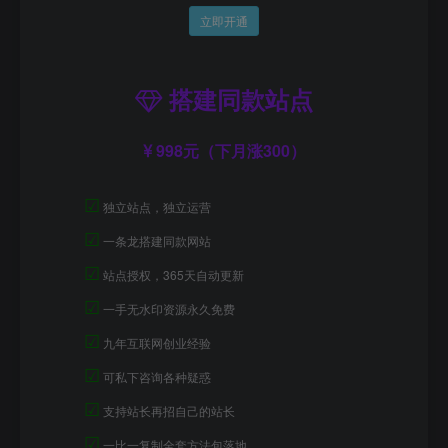
立即开通
搭建同款站点
998元（下月涨300）
☑
独立站点，独立运营
☑
一条龙搭建同款网站
☑
站点授权，365天自动更新
☑
一手无水印资源永久免费
☑
九年互联网创业经验
☑
可私下咨询各种疑惑
☑
支持站长再招自己的站长
☑
一比一复制全套方法包落地