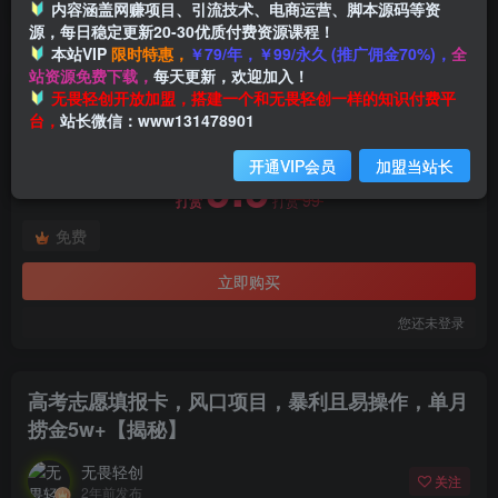
内容涵盖网赚项目、引流技术、电商运营、脚本源码等资
源，每日稳定更新20-30优质付费资源课程！
本站VIP
限时特惠，
￥79/年，￥99/永久 (推广佣金70%)，
全
首页
创业课程
会员免费
正文
站资源免费下载，
每天更新，欢迎加入！
付费阅读
无畏轻创开放加盟，搭建一个和无畏轻创一样的知识付费平
高考志愿填报卡，风口项目，暴利且易操作，单月捞金5w+【揭秘】
台，
站长微信：www131478901
此内容为付费阅读，请付费后查看
开通VIP会员
加盟当站长
9.9
99
打赏
打赏
免费
立即购买
您还未登录
高考志愿填报卡，风口项目，暴利且易操作，单月
捞金5w+【揭秘】
无畏轻创
关注
2年前发布