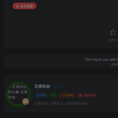
会员免费
点赞
4
The future you will 
未来
无畏轻创
关注
2W+
0
720W+
10862W+
无畏轻创_全网首发_高质量项目输出