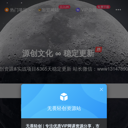
日入2K
免费下载
热门项目
加盟网站
VIP会员
源创文化 ∞ 稳定更新
创资源&实战项目&365天稳定更新 站长微信：www13147890
无畏轻创资源站
项目
抖音
引流
剪辑
短视频
带货
无畏轻创 | 专注优质VIP网课资源分享，市