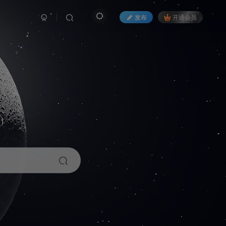
发布
开通会员
1