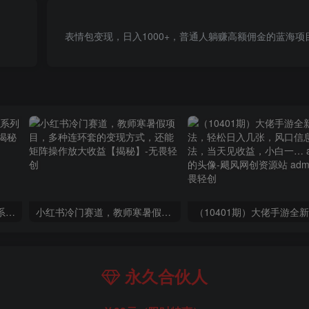
表情包变现，日入1000+，普通人躺赚高额佣金的蓝海
玺承·电商企业玩转抖音电商系列课，6大维度，6位老师，线上揭秘抖音商家入局SOP
小红书冷门赛道，教师寒暑假项目，多种连环套的变现方式，还能矩阵操作放大收益【揭秘】
永久合伙人