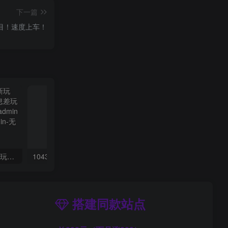
下一篇
项目！速度上车！
（10401期）大佬手游全新玩法，轻松日入几张，风口信息差玩法，当天见收益，小白一… admin的头像-飓风网创资源站 admin
10432期）小说推文全新玩法，5分钟一条原创视频，结合中视频bilibili赚多份收益
搭建同款站点