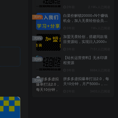
2年前
2.1W+人已阅读
白菜价解锁20000+N个赚钱
TOP3
机会，加入无畏轻创会员，
全站资源免费学习。
3年前
1W+人已阅读
加盟无畏轻创，搭建同款项
TOP4
目资源站，实现日入2000+
3年前
7151人已阅读
【站长运营资料】无水印课
TOP5
程资源
3年前
6684人已阅读
拼多多虚拟爆单打法2.0，每
TOP6
天10分钟，月产5000+，从0
到1赚收益教程
2年前
3403人已阅读