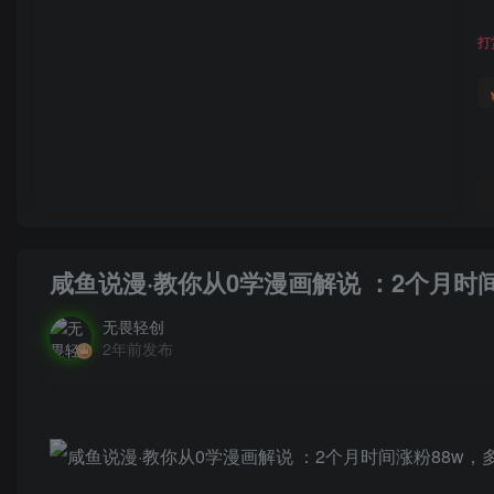
打
咸鱼说漫·教你从0学漫画解说 ：2个月
无畏轻创
2年前发布