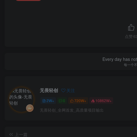
点赞
6
Every day has not 
每一个
无畏轻创
关注
2W+
0
720W+
10862W+
无畏轻创_全网首发_高质量项目输出
上一篇