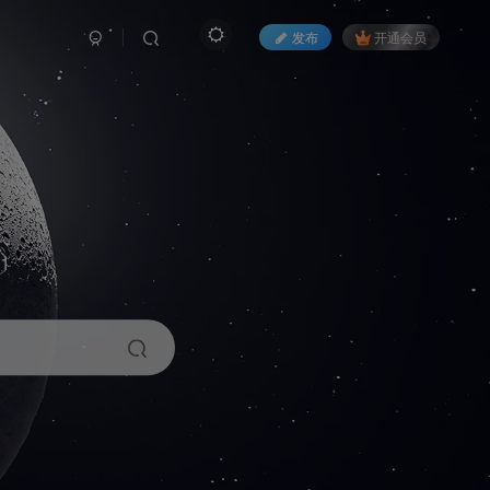
发布
开通会员
1