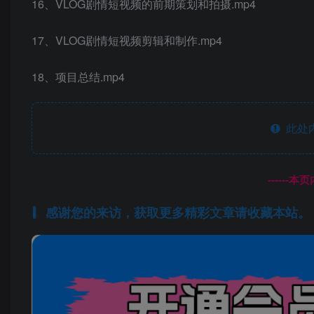
16、VLOG剧情短视频的前期策划和拍摄.mp4
17、VLOG剧情短视频剪辑和制作.mp4
18、项目总结.mp4
此处
------
感谢您的来访，获取更多精彩文章请收藏本站。