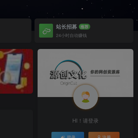
站长招募
推荐
24小时自动赚钱
HI！请登录
登录
注册