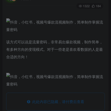
1322
184
该方式可以说是流量密码，非常易出爆款视频，制作简单，
有多种方向的变现模式。对于一些老是喜欢看数据的人是最
合适的方向！
此处内容已隐藏，请付费后查看