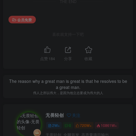
THE END
会员免费
喜欢就支持一下吧
点赞
184
分享
收藏
The reason why a great man is great is that he resolves to be
a great man.
伟人之所以伟大，是因为他立志要成为伟大的人
无畏轻创
关注
2W+
0
720W+
10861W+
无畏轻创_全网首发_高质量项目输出