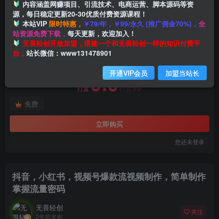
内容涵盖网赚项目、引流技术、电商运营、脚本源码等资
源，每日稳定更新20-30优质付费资源课程！
本站VIP
限时特惠，
￥79/年，￥99/永久 (推广佣金70%)，
全
首页
创业课程
会员免费
正文
站资源免费下载，
每天更新，欢迎加入！
付费阅读
无畏轻创开放加盟，搭建一个和无畏轻创一样的知识付费平
抖音，小红书，视频号爆款流视频制作，简单制作掌握流量密码
台，
站长微信：www131478901
此内容为付费阅读，请付费后查看
开通VIP会员
加盟当站长
9.9
99
打赏
打赏
免费
立即购买
您还未登录
抖音，小红书，视频号爆款流视频制作，简单制作
掌握流量密码
无畏轻创
关注
2年前发布