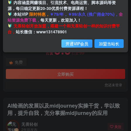
内容涵盖网赚项目、引流技术、电商运营、脚本源码等资
源，每日稳定更新20-30优质付费资源课程！
本站VIP
限时特惠，
￥79/年，￥99/永久 (推广佣金70%)，
全
首页
创业课程
会员免费
正文
站资源免费下载，
每天更新，欢迎加入！
付费阅读
无畏轻创开放加盟，搭建一个和无畏轻创一样的知识付费平
AI绘画的发展以及midjourney实操干货，​学以致用，提升自我，充分掌握midjiurney的应用
台，
站长微信：www131478901
此内容为付费阅读，请付费后查看
开通VIP会员
加盟当站长
9.9
99
打赏
打赏
免费
立即购买
您还未登录
AI绘画的发展以及midjourney实操干货，​学以致
用，提升自我，充分掌握midjiurney的应用
无畏轻创
关注
2年前发布