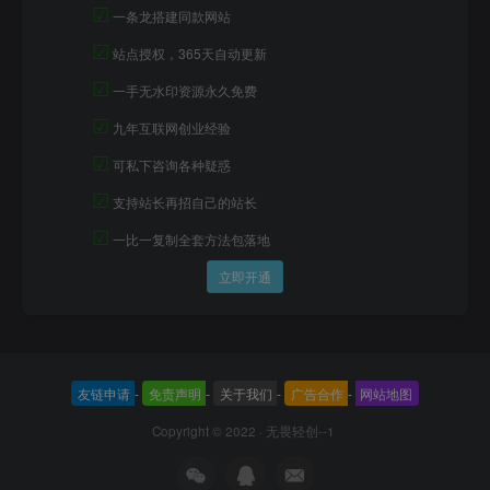
☑
一条龙搭建同款网站
☑
站点授权，365天自动更新
☑
一手无水印资源永久免费
☑
九年互联网创业经验
☑
可私下咨询各种疑惑
☑
支持站长再招自己的站长
☑
一比一复制全套方法包落地
立即开通
友链申请
-
免责声明
-
关于我们
-
广告合作
-
网站地图
Copyright © 2022 ·
无畏轻创--1