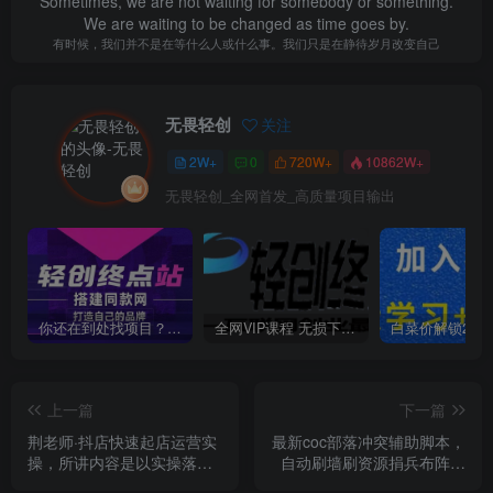
Sometimes, we are not waiting for somebody or something.
We are waiting to be changed as time goes by.
有时候，我们并不是在等什么人或什么事。我们只是在静待岁月改变自己
无畏轻创
关注
2W+
0
720W+
10862W+
无畏轻创_全网首发_高质量项目输出
你还在到处找项目？还在当韭菜？我靠卖项目一个月收入5万+，曾经我也是个失败者。
全网VIP课程 无损下载~
上一篇
下一篇
荆老师·抖店快速起店运营实
最新coc部落冲突辅助脚本，
操，​所讲内容是以实操落地
自动刷墙刷资源捐兵布阵宝
为主，一步步实操写好步骤
石【永久脚本+使用教程】