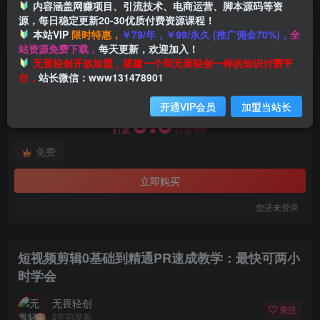
内容涵盖网赚项目、引流技术、电商运营、脚本源码等资
源，每日稳定更新20-30优质付费资源课程！
本站VIP
限时特惠，
￥79/年，￥99/永久 (推广佣金70%)，
全
首页
创业课程
会员免费
正文
站资源免费下载，
每天更新，欢迎加入！
付费阅读
无畏轻创开放加盟，搭建一个和无畏轻创一样的知识付费平
短视频剪辑0基础到精通PR速成教学：最快可两小时学会
台，
站长微信：www131478901
此内容为付费阅读，请付费后查看
开通VIP会员
加盟当站长
9.9
99
打赏
打赏
免费
立即购买
您还未登录
短视频剪辑0基础到精通PR速成教学：最快可两小
时学会
无畏轻创
关注
2年前发布