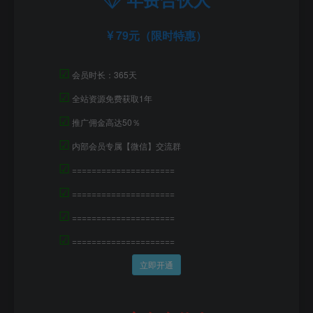
79元（限时特惠）
☑
会员时长：365天
☑
全站资源免费获取1年
☑
推广佣金高达50％
☑
内部会员专属【微信】交流群
☑
=====================
☑
=====================
☑
=====================
☑
=====================
立即开通