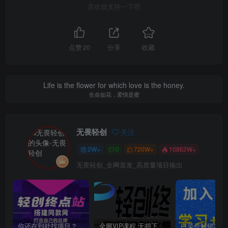
喜欢就支持一下吧
点赞
20
分享
收藏
Life is the flower for which love is the honey.
生命如花，爱情是蜜
无畏轻创
关注
2W+
0
720W+
10862W+
无畏轻创_全网首发_高质量项目输出
你还在到处找项目？还在当韭菜？我靠卖项目一个月收入5万+，曾经我也是个失败者。
全网VIP课程 无损下载~