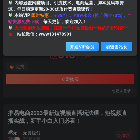
内容涵盖网赚项目、引流技术、电商运营、脚本源码等资
源，每日稳定更新20-30优质付费资源课程！
本站VIP
限时特惠，
￥79/年，￥99/永久 (推广佣金70%)，
全
首页
创业课程
会员免费
正文
站资源免费下载，
每天更新，欢迎加入！
付费阅读
无畏轻创开放加盟，搭建一个和无畏轻创一样的知识付费平
推易电商2023最新短视频直播玩法课，短视频直播实战，新手小白入门必看！
台，
站长微信：www131478901
此内容为付费阅读，请付费后查看
开通VIP会员
加盟当站长
9.9
99
打赏
打赏
免费
立即购买
您还未登录
推易电商2023最新短视频直播玩法课，短视频直
播实战，新手小白入门必看！
无畏轻创
关注
2年前发布