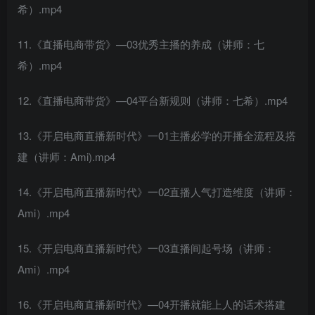
希）.mp4
11.《直播电商带货》—03优秀主播的养成（讲师：七
希）.mp4
12.《直播电商带货》—04平台新规则（讲师：七希）.mp4
13.《开启电商直播新时代》一01主播必学的开播全流程及搭
建（讲师：Ami).mp4
14.《开启电商直播新时代》一02直播人气打造维度（讲师：
Ami）.mp4
15.《开启电商直播新时代》一03直播间起号场（讲师：
Ami）.mp4
16.《开启电商直播新时代》—04开播就能上人的话术搭建