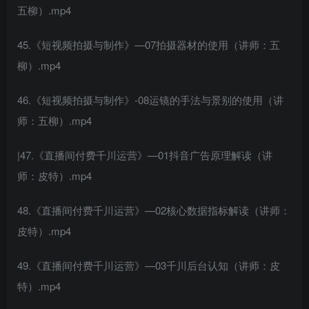
五柳）.mp4
45.《短视频拍摄与制作》—07拍摄器材的使用（讲师：五
柳）.mp4
46.《短视频拍摄与制作》-08运镜的手法与景别的使用（讲
师：五柳）.mp4
|47.《直播间付费千川运营》—01抖音广告原理解读（讲
师：皮特）.mp4
48.《直播间付费千川运营》—02核心数据指标解读（讲师：
皮特）.mp4
49.《直播间付费千川运营》—03千川后台认知（讲师：皮
特）.mp4