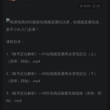
2033
20
课程目录：
1.《账号定位解析》—01短视频直播商业变现定位（上）
（讲师：阿灿）.mp4
2.《账号定位解析》—02短视频直播商业变现定位（下）
（讲师：阿灿）.mp4
3.《账号定位解析》—03抖音商品橱窗实操指南（讲师：阿
灿）.mp4