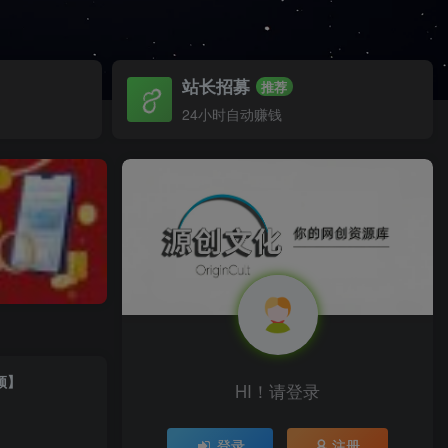
站长招募
推荐
24小时自动赚钱
频】
HI！请登录
登录
注册