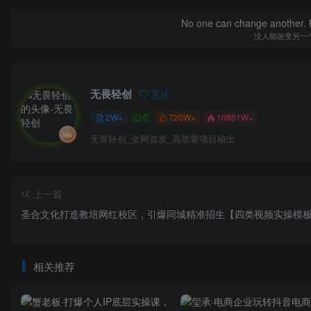
No one can change another. B
没人能改变另一
无畏轻创
关注
2W+
0
720W+
10861W+
无畏轻创_全网首发_高质量项目输出
上一篇
圣合文化打造教培网红校区，引爆同城精准招生【四类视频实操模
相关推荐