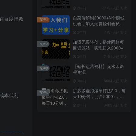
2年前
2.1W+人已阅读
白菜价解锁20000+N个赚钱
在百度指数
TOP3
机会，加入无畏轻创会员，
全站资源免费学习。
3年前
1W+人已阅读
加盟无畏轻创，搭建同款项
TOP4
目资源站，实现日入2000+
3年前
7151人已阅读
【站长运营资料】无水印课
TOP5
程资源
3年前
6684人已阅读
拼多多虚拟爆单打法2.0，每
TOP6
成本低利
天10分钟，月产5000+，从0
到1赚收益教程
2年前
3403人已阅读