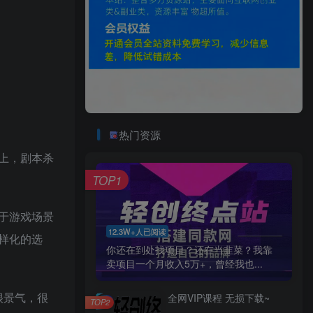
热门资源
上，剧本杀
TOP1
于游戏场景
12.3W+人已阅读
样化的选
你还在到处找项目？还在当韭菜？我靠
卖项目一个月收入5万+，曾经我也...
很景气，很
全网VIP课程 无损下载~
TOP2