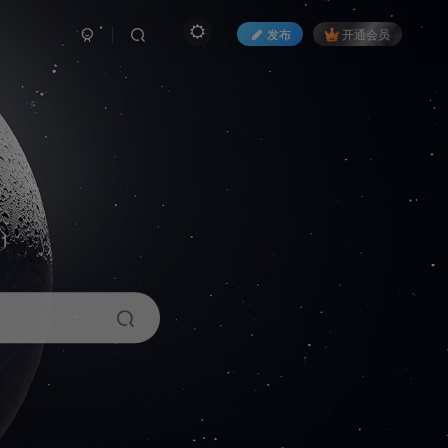
发布
开通会员
1