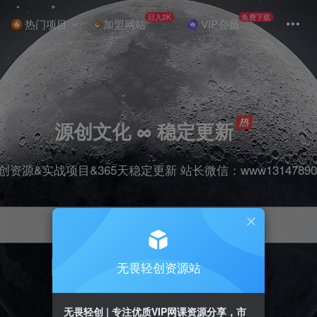
日入2K
免费下载
热门项目
加盟网站
VIP会员
源创文化 ∞ 稳定更新
创资源&实战项目&365天稳定更新 站长微信：www13147890
无畏轻创资源站
项目
抖音
引流
剪辑
短视频
带货
无畏轻创 | 专注优质VIP网课资源分享，市