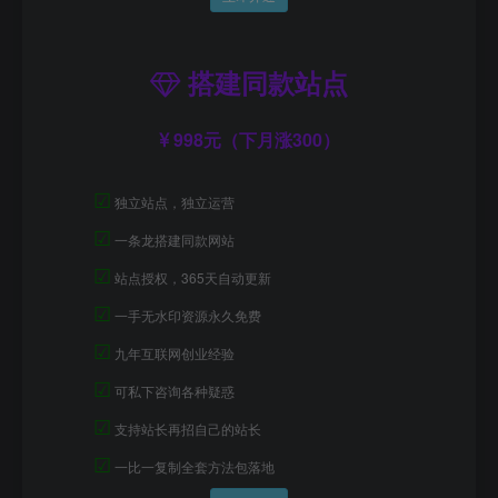
搭建同款站点
998元（下月涨300）
☑
独立站点，独立运营
☑
一条龙搭建同款网站
☑
站点授权，365天自动更新
☑
一手无水印资源永久免费
☑
九年互联网创业经验
☑
可私下咨询各种疑惑
☑
支持站长再招自己的站长
☑
一比一复制全套方法包落地