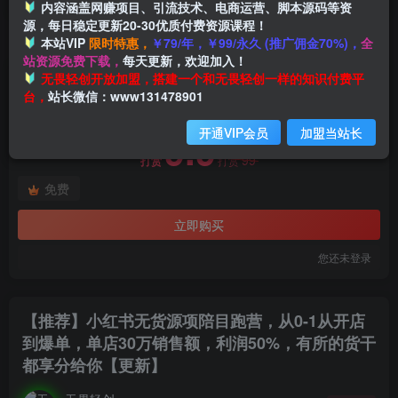
内容涵盖网赚项目、引流技术、电商运营、脚本源码等资
源，每日稳定更新20-30优质付费资源课程！
本站VIP
限时特惠，
￥79/年，￥99/永久 (推广佣金70%)，
全
首页
创业课程
会员免费
正文
站资源免费下载，
每天更新，欢迎加入！
付费阅读
无畏轻创开放加盟，搭建一个和无畏轻创一样的知识付费平
【推荐】小红书无货源项陪目‬跑营，从0-1从开店到爆单，单店30万销售额，利润50%，有所‬的货干‬都享分‬给你【更新】
台，
站长微信：www131478901
此内容为付费阅读，请付费后查看
开通VIP会员
加盟当站长
9.9
99
打赏
打赏
免费
立即购买
您还未登录
【推荐】小红书无货源项陪目‬跑营，从0-1从开店
到爆单，单店30万销售额，利润50%，有所‬的货干‬
都享分‬给你【更新】