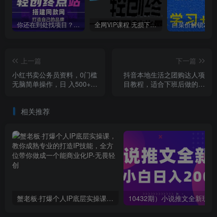
你还在到处找项目？还在当韭菜？我靠卖项目一个月收入5万+，曾经我也是个失败者。
全网VIP课程 无损下载~
上一篇
下一篇
小红书卖公务员资料，0门槛
抖音本地生活之团购达人项
无脑简单操作，日 入500+，
目教程，适合下班后做的副
可多号操作【揭秘】
业，干货满满
相关推荐
蟹老板·打爆个人IP底层实操课，教你成熟专业的打造IP技能，全方位带你做成一个能商业化IP
10432期）小说