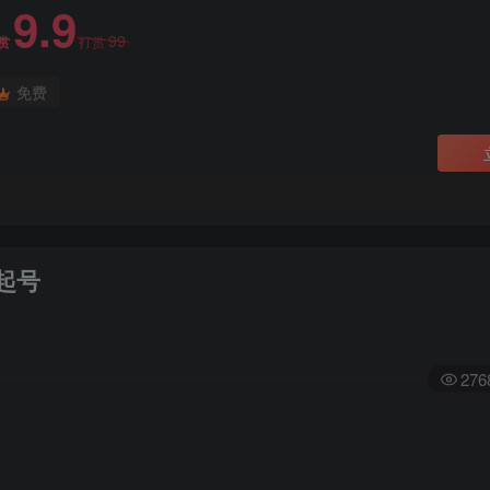
9.9
99
赏
打赏
免费
起号
276