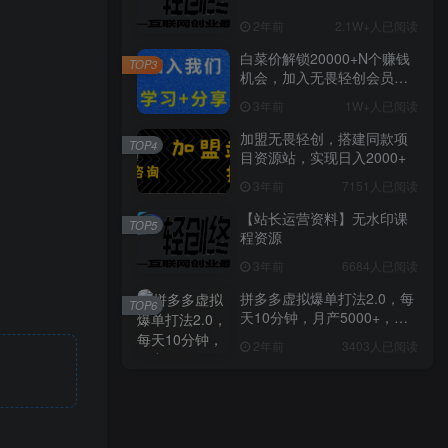
2年前
2.1W+人已阅读
白菜价解锁20000+N个赚钱
TOP3
机会，加入无畏轻创会员，
全站资源免费学习。
3年前
1W+人已阅读
加盟无畏轻创，搭建同款项
TOP4
目资源站，实现日入2000+
3年前
7151人已阅读
【站长运营资料】无水印课
TOP5
程资源
3年前
6684人已阅读
拼多多虚拟爆单打法2.0，每
TOP6
天10分钟，月产5000+，从0
到1赚收益教程
2年前
3403人已阅读