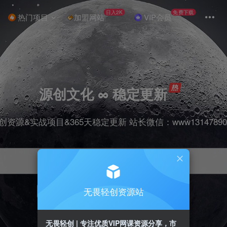
日入2K
免费下载
热门项目
加盟网站
VIP会员
源创文化 ∞ 稳定更新
创资源&实战项目&365天稳定更新 站长微信：www13147890
无畏轻创资源站
项目
抖音
引流
剪辑
短视频
带货
无畏轻创 | 专注优质VIP网课资源分享，市