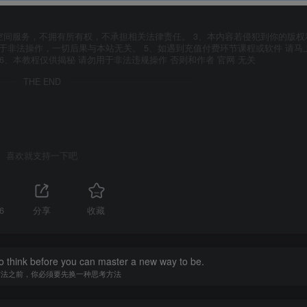
空间服务，不拥有所有权，不承担相关法律责任。 3、本内容若侵犯到你的版权
于非法操作，一切后果与本站无关。 5、如遇到充值付费环节课程或软件 请马
6、本教程仅供揭秘 请勿用于非法违规操作 否则和作者 官网 无关
THE END
喜欢就支持一下吧
6
分享
收藏
o think before you can master a new way to be.
方法之前，你必须要先换一种思考方法