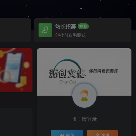
站长招募
推荐
24小时自动赚钱
HI！请登录
登录
注册