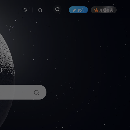
发布
开通会员
1