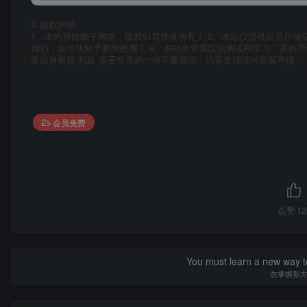
©
版权声明
1、本内容转载于网络，版权归原作者所有！ 2、本站仅提供信息存储
我们，会尽快给予删除处理！ 4、本站全资源仅供测试和学习，请勿用
及自身权益/利益 需要投资的一律不要相信，访客发现请向客服举报。 
会员免费
点赞
12
You must learn a new way t
在掌握新