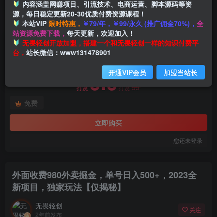
内容涵盖网赚项目、引流技术、电商运营、脚本源码等资
源，每日稳定更新20-30优质付费资源课程！
本站VIP
限时特惠，
￥79/年，￥99/永久 (推广佣金70%)，
全
首页
创业课程
会员免费
正文
站资源免费下载，
每天更新，欢迎加入！
付费阅读
无畏轻创开放加盟，搭建一个和无畏轻创一样的知识付费平
外面收费980外卖掘金，单号日入500+，2023全新项目，独家玩法【仅揭秘】
台，
站长微信：www131478901
此内容为付费阅读，请付费后查看
开通VIP会员
加盟当站长
9.9
99
打赏
打赏
免费
立即购买
您还未登录
外面收费980外卖掘金，单号日入500+，2023全
新项目，独家玩法【仅揭秘】
无畏轻创
关注
2年前发布