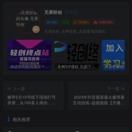
无畏轻创
关注
2W+
0
720W+
10862W+
无畏轻创_全网首发_高质量项目输出
你还在到处找项目？还在当韭菜？我靠卖项目一个月收入5万+，曾经我也是个失败者。
全网VIP课程 无损下载~
上一篇
下一篇
猴帝5月10号线下现场打号
2023年抖音最新最火爆弹幕
录屏，从100多人录的，总
互动游戏–超能跑跑【开播教
共41分钟
程+起号教程+兔费对接报白
+一对一咨询服务+直播间搭
相关推荐
建指导】