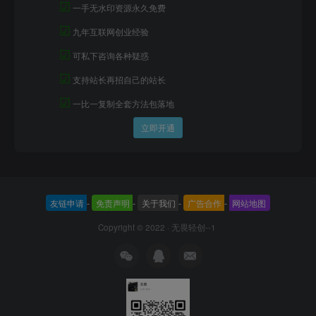
☑
一手无水印资源永久免费
☑
九年互联网创业经验
☑
可私下咨询各种疑惑
☑
支持站长再招自己的站长
☑
一比一复制全套方法包落地
立即开通
友链申请
-
免责声明
-
关于我们
-
广告合作
-
网站地图
Copyright © 2022 ·
无畏轻创--1