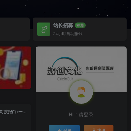
站长招募
推荐
24小时自动赚钱
2023年抖音最新最火爆弹幕互动游戏–远古战争【开播教程+起号教程+兔费对接报白+一对一咨询服务+直播间搭建指导】
HI！请登录
登录
注册