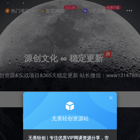
日入2K
免费下载
热门项目
加盟网站
VIP会员
源创文化 ∞ 稳定更新
创资源&实战项目&365天稳定更新 站长微信：www13147890
无畏轻创资源站
项目
抖音
引流
剪辑
短视频
带货
无畏轻创 | 专注优质VIP网课资源分享，市