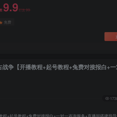
9.9
99
赏
打赏
免费
远古战争【开播教程+起号教程+兔费对接报白+
173