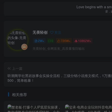
Love begins with a smi
爱，
无畏轻创
关注
2W+
0
720W+
10862W+
无畏轻创_全网首发_高质量项目输出
上一篇
听潮阁学社黑岩故事会实操全流程，三级分销小说推文模式，1万播
500，简单粗暴！
相关推荐