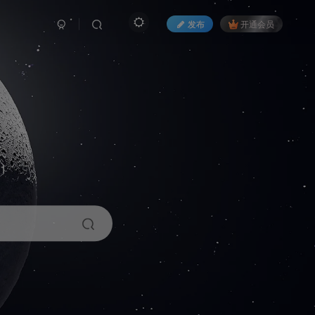
发布
开通会员
1