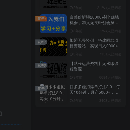
2年前
2.1W+人已阅读
白菜价解锁20000+N个赚钱
TOP3
机会，加入无畏轻创会员，
全站资源免费学习。
3年前
1W+人已阅读
加盟无畏轻创，搭建同款项
TOP4
目资源站，实现日入2000+
3年前
7151人已阅读
【站长运营资料】无水印课
TOP5
程资源
3年前
6684人已阅读
拼多多虚拟爆单打法2.0，每
TOP6
天10分钟，月产5000+，从0
到1赚收益教程
2年前
3403人已阅读