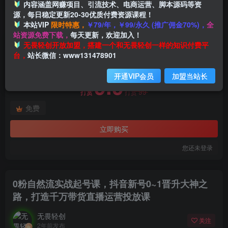
内容涵盖网赚项目、引流技术、电商运营、脚本源码等资
源，每日稳定更新20-30优质付费资源课程！
本站VIP
限时特惠，
￥79/年，￥99/永久 (推广佣金70%)，
全
首页
创业课程
会员免费
正文
站资源免费下载，
每天更新，欢迎加入！
付费阅读
无畏轻创开放加盟，搭建一个和无畏轻创一样的知识付费平
0粉自然流实战起号课，抖音新号0~1晋升大神之路，打造千万带货直播运营投放课
台，
站长微信：www131478901
此内容为付费阅读，请付费后查看
开通VIP会员
加盟当站长
9.9
99
打赏
打赏
免费
立即购买
您还未登录
0粉自然流实战起号课，抖音新号0~1晋升大神之
路，打造千万带货直播运营投放课
无畏轻创
关注
2年前发布