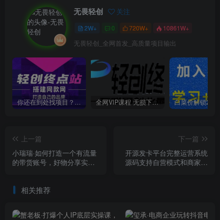
无畏轻创
关注
2W+
0
720W+
10861W+
无畏轻创_全网首发_高质量项目输出
你还在到处找项目？还在当韭菜？我靠卖项目一个月收入5万+，曾经我也是个失败者。
全网VIP课程 无损下载~
上一篇
下一篇
小瑞瑞·如何打造一个有流量
开源发卡平台完整运营系统
的带货账号，好物分享实操
源码支持自营模式和商家入
课程，内容详细易懂
驻模式+搭建视频教程
相关推荐