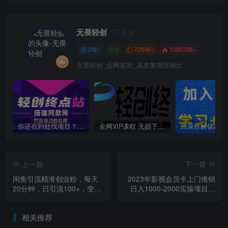
无畏轻创
关注
2W+
0
720W+
10862W+
无畏轻创_全网首发_高质量项目输出
你还在到处找项目？还在当韭菜？我靠卖项目一个月收入5万+，曾经我也是个失败者。
全网VIP课程 无损下载~
上一篇
下一篇
闲鱼引流精准创业粉，每天
2023年影视会员卡上门推销
20分钟，日引流100+，变现
日入1000-2000实操项目复
5000+
盘（5月更新）
相关推荐