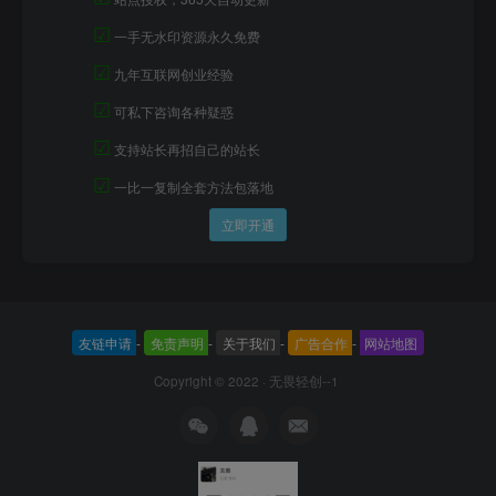
☑
一手无水印资源永久免费
☑
九年互联网创业经验
☑
可私下咨询各种疑惑
☑
支持站长再招自己的站长
☑
一比一复制全套方法包落地
立即开通
友链申请
-
免责声明
-
关于我们
-
广告合作
-
网站地图
Copyright © 2022 ·
无畏轻创--1