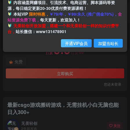
内容涵盖网赚项目、引流技术、电商运营、脚本源码等资
源，每日稳定更新20-30优质付费资源课程！
本站VIP
限时特惠，
￥79/年，￥99/永久 (推广佣金70%)，
全
首页
创业课程
会员免费
正文
站资源免费下载，
每天更新，欢迎加入！
付费阅读
无畏轻创开放加盟，搭建一个和无畏轻创一样的知识付费平
最新csgo游戏搬砖游戏，无需挂机小白无脑也能日入300+
台，
站长微信：www131478901
此内容为付费阅读，请付费后查看
开通VIP会员
加盟当站长
9.9
99
打赏
打赏
免费
立即购买
您还未登录
最新csgo游戏搬砖游戏，无需挂机小白无脑也能
日入300+
无畏轻创
关注
2年前发布