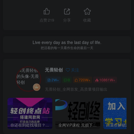
点赞
219
分享
收藏
Live every day as the last day of life.
把活着的每一天看作生命的最后一天
无畏轻创
关注
2W+
0
720W+
10861W+
无畏轻创_全网首发_高质量项目输出
你还在到处找项目？还在当韭菜？我靠卖项目一个月收入5万+，曾经我也是个失败者。
全网VIP课程 无损下载~