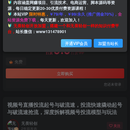
内容涵盖网赚项目、引流技术、电商运营、脚本源码等资
源，每日稳定更新20-30优质付费资源课程！
本站VIP
限时特惠，
￥79/年，￥99/永久 (推广佣金70%)，
全
首页
创业课程
会员免费
正文
站资源免费下载，
每天更新，欢迎加入！
付费阅读
无畏轻创开放加盟，搭建一个和无畏轻创一样的知识付费平
视频号直播投流起号与破流速，投流快速撬动起号与破流速抢流，深度拆解视频号投流模型与玩法
台，
站长微信：www131478901
此内容为付费阅读，请付费后查看
开通VIP会员
加盟当站长
9.9
99
打赏
打赏
免费
立即购买
您还未登录
视频号直播投流起号与破流速，投流快速撬动起号
与破流速抢流，深度拆解视频号投流模型与玩法
无畏轻创
关注
2年前发布