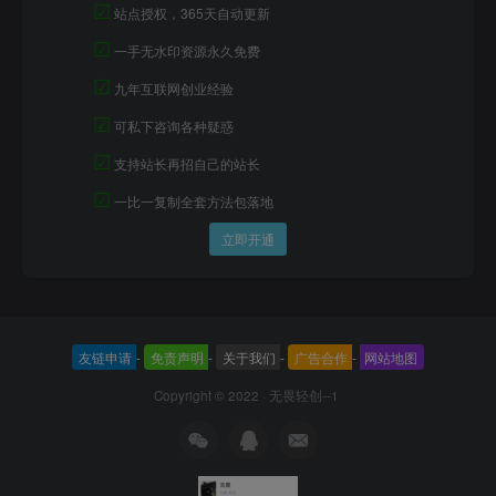
☑
站点授权，365天自动更新
☑
一手无水印资源永久免费
☑
九年互联网创业经验
☑
可私下咨询各种疑惑
☑
支持站长再招自己的站长
☑
一比一复制全套方法包落地
立即开通
友链申请
-
免责声明
-
关于我们
-
广告合作
-
网站地图
Copyright © 2022 ·
无畏轻创--1