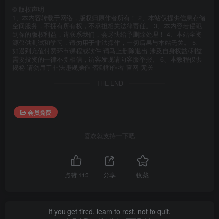
©
版权声明
1、本内容转载于网络，版权归原作者所有！ 2、本站仅提供信息存储
空间服务，不拥有所有权，不承担相关法律责任。 3、本内容若侵犯
到你的版权利益，请联系我们，会尽快给予删除处理！ 4、本站全资
源仅供测试和学习，请勿用于非法操作，一切后果与本站无关。 5、
如遇到充值付费环节课程或软件 请马上删除退出 涉及自身权益/利益
需要投资的一律不要相信，访客发现请向客服举报。 6、本教程仅供
揭秘 请勿用于非法违规操作 否则和作者 官网 无关
THE END
会员免费
喜欢就支持一下吧
点赞
113
分享
收藏
If you get tired, learn to rest, not to quit.