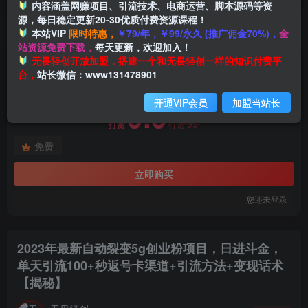
内容涵盖网赚项目、引流技术、电商运营、脚本源码等资
源，每日稳定更新20-30优质付费资源课程！
本站VIP
限时特惠，
￥79/年，￥99/永久 (推广佣金70%)，
全
首页
创业课程
会员免费
正文
站资源免费下载，
每天更新，欢迎加入！
付费阅读
无畏轻创开放加盟，搭建一个和无畏轻创一样的知识付费平
2023年最新自动裂变5g创业粉项目，日进斗金，单天引流100+秒返号卡渠道+引流方法+变现话术【揭秘】
台，
站长微信：www131478901
此内容为付费阅读，请付费后查看
开通VIP会员
加盟当站长
9.9
99
打赏
打赏
免费
立即购买
您还未登录
2023年最新自动裂变5g创业粉项目，日进斗金，
单天引流100+秒返号卡渠道+引流方法+变现话术
【揭秘】