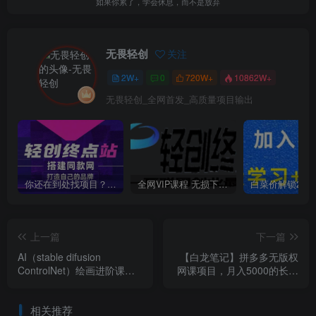
如果你累了，学会休息，而不是放弃
无畏轻创
关注
2W+
0
720W+
10862W+
无畏轻创_全网首发_高质量项目输出
你还在到处找项目？还在当韭菜？我靠卖项目一个月收入5万+，曾经我也是个失败者。
全网VIP课程 无损下载~
上一篇
下一篇
AI（stable difusion
【白龙笔记】拼多多无版权
ControlNet）绘画进阶课
网课项目，月入5000的长期
程，办公场景，全面提升工
项目，玩法详细拆解【揭
作效率
秘】
相关推荐