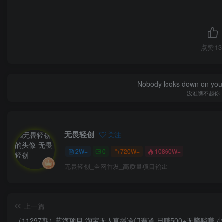
点赞
13
Nobody looks down on you 
没谁瞧不起你
无畏轻创
关注
2W+
0
720W+
10860W+
无畏轻创_全网首发_高质量项目输出
上一篇
（11297期）蓝海项目 淘宝无人直播冷门赛道 日赚500+无脑躺赚 小白有