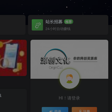
站长招募
推荐
24小时自动赚钱
线
HI！请登录
登录
注册