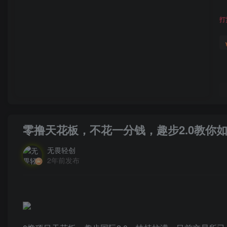
打
零撸天花板，不花一分钱，趣步2.0教你
无畏轻创
2年前发布