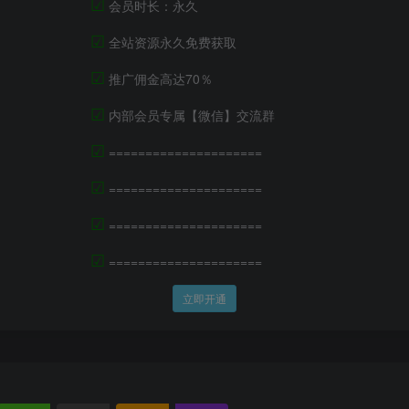
☑
会员时长：永久
☑
全站资源永久免费获取
☑
推广佣金高达70％
☑
内部会员专属【微信】交流群
☑
=====================
☑
=====================
☑
=====================
☑
=====================
立即开通