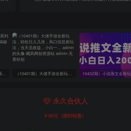
玺承·电商企业玩转抖音电商系列课，6大维度，6位老师，线上揭秘抖音商家入局SOP
（10401期）大佬手游全新玩法，轻松日入几张，风口信息差玩法，当天见收益，小白一… admin的头像-飓风网创资源站 admin
永久合伙人
99元（限时特惠）