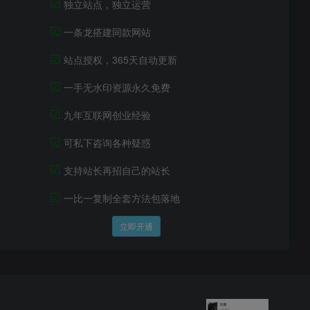
☑
独立站点，独立运营
☑
一条龙搭建同款网站
☑
站点授权，365天自动更新
☑
一手无水印资源永久免费
☑
九年互联网创业经验
☑
可私下咨询各种疑惑
☑
支持站长再招自己的站长
☑
一比一复制全套方法包落地
立即开通