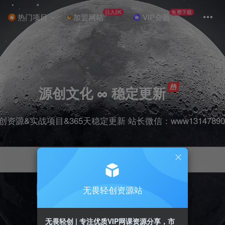
日入2K
免费下载
热门项目
加盟网站
VIP会员
源创文化 ∞ 稳定更新
创资源&实战项目&365天稳定更新 站长微信：www13147890
无畏轻创资源站
项目
抖音
引流
剪辑
短视频
带货
无畏轻创 | 专注优质VIP网课资源分享，市