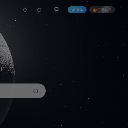
发布
开通会员
1