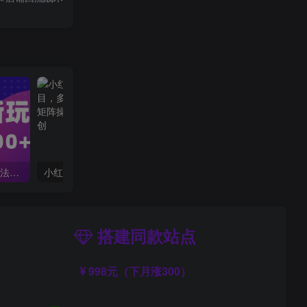
10432期）小说推文全新玩法，5分钟一条原创视频，结合中视频bilibili赚多份收益
小红书冷门赛道，教师寒暑假项目，多种连环套的变现方式，还能矩阵操作放大收益【揭秘】
搭建同款站点
998元（下月涨300）