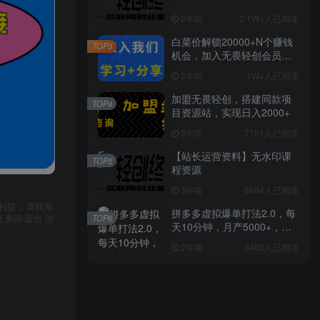
2年前
2.1W+人已阅读
白菜价解锁20000+N个赚钱
TOP3
机会，加入无畏轻创会员，
全站资源免费学习。
3年前
1W+人已阅读
加盟无畏轻创，搭建同款项
TOP4
目资源站，实现日入2000+
3年前
7151人已阅读
【站长运营资料】无水印课
TOP5
程资源
3年前
6684人已阅读
利益，请联系
拼多多虚拟爆单打法2.0，每
TOP6
上删除退出 涉
天10分钟，月产5000+，从0
到1赚收益教程
2年前
3403人已阅读