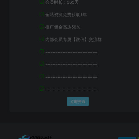
☑
会员时长：365天
☑
全站资源免费获取1年
☑
推广佣金高达50％
☑
内部会员专属【微信】交流群
☑
=====================
☑
=====================
☑
=====================
☑
=====================
立即开通