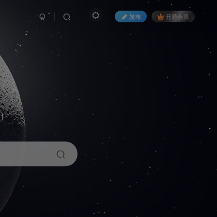
发布
开通会员
1