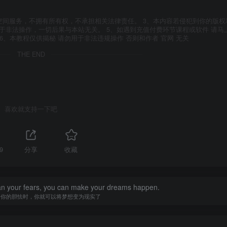
空间服务，不拥有所有权，不承担相关法律责任。 3、本内容若侵犯到你的版权
于非法操作，一切后果与本站无关。 5、如遇到充值付费环节课程或软件 请马
6、本教程仅供揭秘 请勿用于非法违规操作 否则和作者 官网 无关
THE END
喜欢就支持一下吧
9
分享
收藏
han your fears, you can make your dreams happen.
于你的胆怯时，你就可以将梦想变为现实了