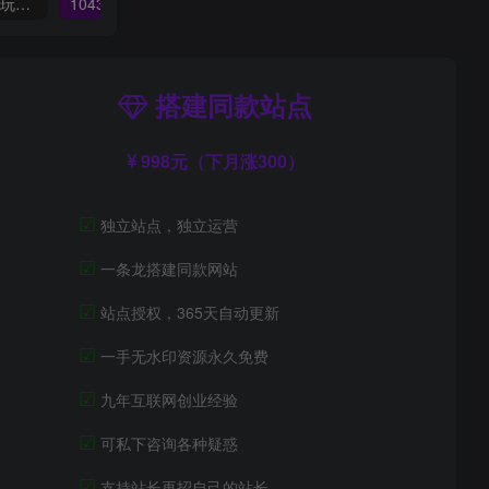
（10401期）大佬手游全新玩法，轻松日入几张，风口信息差玩法，当天见收益，小白一… admin的头像-飓风网创资源站 admin
10432期）小说推文全新玩法，5分钟一条原创视频，结合中视频bilibili赚多份收益
搭建同款站点
998元（下月涨300）
☑
独立站点，独立运营
☑
一条龙搭建同款网站
☑
站点授权，365天自动更新
☑
一手无水印资源永久免费
☑
九年互联网创业经验
☑
可私下咨询各种疑惑
☑
支持站长再招自己的站长