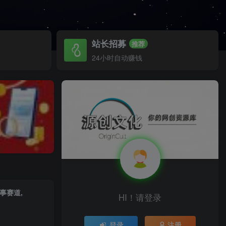
站长招募
推荐
24小时自动赚钱
事赛道,
HI！请登录
登录
注册