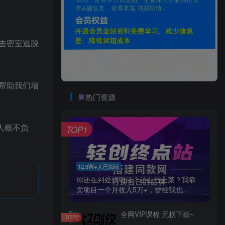
去密室逃脱
帮助我们增
热门资源
人概不负
TOP1
12.3W+人已阅读
你还在到处找项目？还在当韭菜？我靠
卖项目一个月收入5万+，曾经我也...
全网VIP课程 无损下载~
TOP2