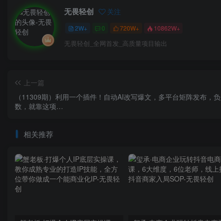
无畏轻创
关注
2W+
0
720W+
10862W+
无畏轻创_全网首发_高质量项目输出
上一篇
（11309期）利用一个插件！自动AI改写爆文，多平台矩阵发布，负
数，就靠这项…
相关推荐