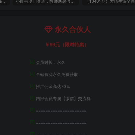
玺承·电商企业玩转抖音电商系列课，6大维度，6位老师，线上揭秘抖音商家入局SOP
小红书冷门赛道，教师寒暑假项目，多种连环套的变现方式，还能矩阵操作放大收益【揭秘】
永久合伙人
99元（限时特惠）
☑
会员时长：永久
☑
全站资源永久免费获取
☑
推广佣金高达70％
☑
内部会员专属【微信】交流群
☑
=====================
☑
=====================
☑
=====================