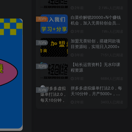
2年前
2.1W+人已阅读
白菜价解锁20000+N个赚钱
TOP3
机会，加入无畏轻创会员，
全站资源免费学习。
3年前
1W+人已阅读
加盟无畏轻创，搭建同款项
TOP4
目资源站，实现日入2000+
3年前
7151人已阅读
【站长运营资料】无水印课
TOP5
程资源
3年前
6684人已阅读
拼多多虚拟爆单打法2.0，每
TOP6
天10分钟，月产5000+，从0
到1赚收益教程
2年前
3403人已阅读