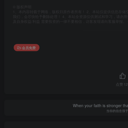
©
版权声明
1、本内容转载于网络，版权归原作者所有！ 2、本站仅提供信息存储
我们，会尽快给予删除处理！ 4、本站全资源仅供测试和学习，请勿用
及自身权益/利益 需要投资的一律不要相信，访客发现请向客服举报。 
会员免费
点赞
12
When your faith is stronger t
当你的信念强