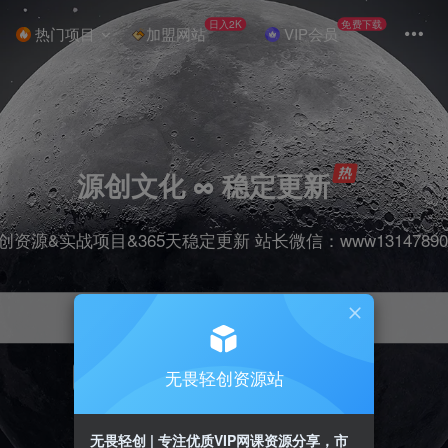
日入2K
免费下载
热门项目
加盟网站
VIP会员
源创文化 ∞ 稳定更新
创资源&实战项目&365天稳定更新 站长微信：www13147890
无畏轻创资源站
项目
抖音
引流
剪辑
短视频
带货
无畏轻创 | 专注优质VIP网课资源分享，市