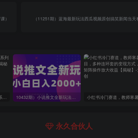
节课）
（11251期）蓝海最新玩法西瓜视频原创搞笑新闻当
玺承·电商企业玩转抖音电商系列课，6大维度，6位老师，线上揭秘抖音商家入局SOP
10432期）小说推文全新玩法，5分钟一条原创视频，结合中视频bilibili赚多份收益
永久合伙人