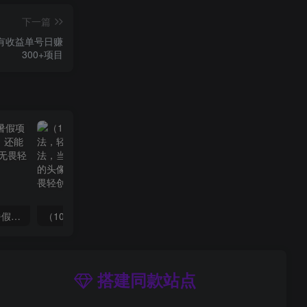
下一篇
天有收益单号日赚
300+项目
小红书冷门赛道，教师寒暑假项目，多种连环套的变现方式，还能矩阵操作放大收益【揭秘】
（10401期）大佬手游全新玩法，轻松日入几张，风口信息差玩法，当天见收益，小白一… admin的头像-飓风网创资源站 admin
搭建同款站点