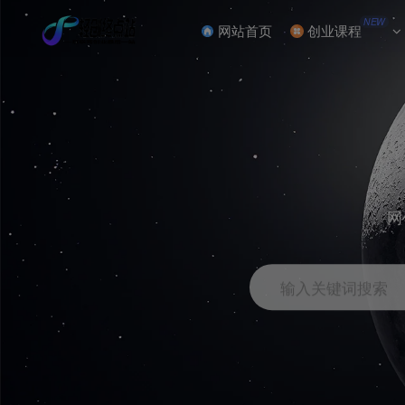
NEW
网站首页
创业课程
网
输入关键词搜索