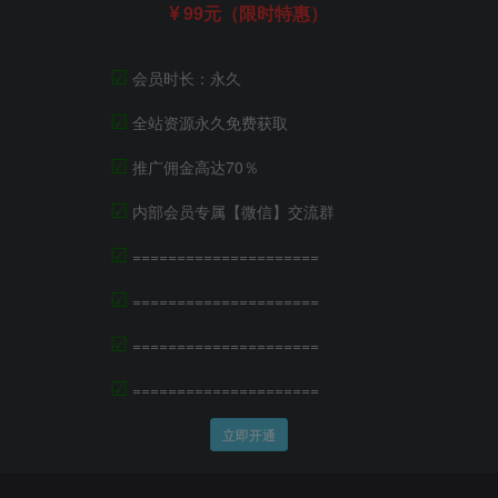
99元（限时特惠）
☑
会员时长：永久
☑
全站资源永久免费获取
☑
推广佣金高达70％
☑
内部会员专属【微信】交流群
☑
=====================
☑
=====================
☑
=====================
☑
=====================
立即开通