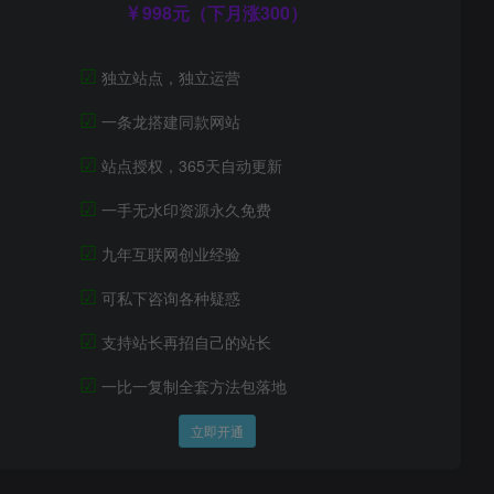
998元（下月涨300）
☑
独立站点，独立运营
☑
一条龙搭建同款网站
☑
站点授权，365天自动更新
☑
一手无水印资源永久免费
☑
九年互联网创业经验
☑
可私下咨询各种疑惑
☑
支持站长再招自己的站长
☑
一比一复制全套方法包落地
立即开通