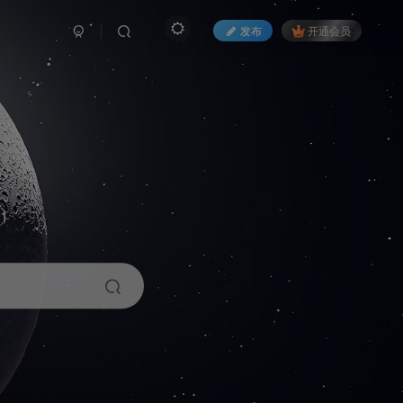
发布
开通会员
1