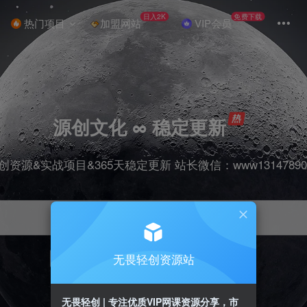
日入2K
免费下载
热门项目
加盟网站
VIP会员
源创文化 ∞ 稳定更新
创资源&实战项目&365天稳定更新 站长微信：www13147890
无畏轻创资源站
项目
抖音
引流
剪辑
短视频
带货
无畏轻创 | 专注优质VIP网课资源分享，市