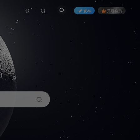
发布
开通会员
1