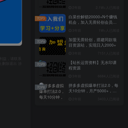
2年前
2.1W+人已阅读
白菜价解锁20000+N个赚钱
TOP3
机会，加入无畏轻创会员，
全站资源免费学习。
3年前
1W+人已阅读
加盟无畏轻创，搭建同款项
TOP4
目资源站，实现日入2000+
3年前
7151人已阅读
利益，请联系
【站长运营资料】无水印课
上删除退出 涉
TOP5
程资源
3年前
6684人已阅读
拼多多虚拟爆单打法2.0，每
TOP6
天10分钟，月产5000+，从0
到1赚收益教程
2年前
3403人已阅读