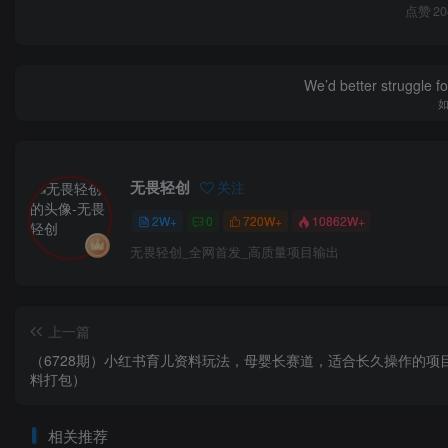
点赞
20
We’d better struggle fo
无畏轻创
关注
2W+
0
720W+
10862W+
无畏轻创_全网首发_高质量项目输出
上一篇
（6728期）小红书育儿资料玩法，母婴长赛道，适合长久操作的项
料打包）
相关推荐