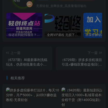
无畏轻创_全网首发_高质量项目输出
你还在到处找项目？还在当韭菜？我靠卖项目一个月收入5万+，曾经我也是个失败者。
全网VIP课程 无损下载~
上一篇
下一篇
（6727期）AI最新暴利洗稿
（6729期）拼多多挂机项目
玩法，伪原创批量生成小红
引流+赚钱双重收益项目(保
书爆款内容，无需动脑，日
姆级教程小白可上手实操)
收500+
相关推荐