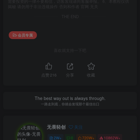
需要投资的一律不要相信，访客发现请向客服举报。 6、本教程仅供
揭秘 请勿用于非法违规操作 否则和作者 官网 无关
THE END
会员专属
喜欢就支持一下吧
点赞
216
分享
收藏
The best way out is always through.
一路走到底，你就会发现那个最佳出口
无畏轻创
关注
2W+
0
720W+
10862W+