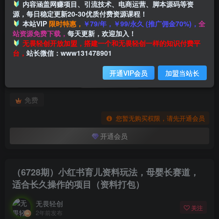
内容涵盖网赚项目、引流技术、电商运营、脚本源码等资
源，每日稳定更新20-30优质付费资源课程！
本站VIP
限时特惠，
￥79/年，￥99/永久 (推广佣金70%)，
全
首页
创业课程
会员专属
正文
站资源免费下载，
每天更新，欢迎加入！
付费阅读
无畏轻创开放加盟，搭建一个和无畏轻创一样的知识付费平
（6728期）小红书育儿资料玩法，母婴长赛道，适合长久操作的项目（资料打包）
台，
站长微信：www131478901
此内容为付费阅读，请付费后查看
开通VIP会员
加盟当站长
会员专属资源
免费
您暂无购买权限，请先开通会员
开通会员
（6728期）小红书育儿资料玩法，母婴长赛道，
适合长久操作的项目（资料打包）
无畏轻创
关注
2年前发布