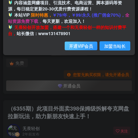
内容涵盖网赚项目、引流技术、电商运营、脚本源码等资
源，每日稳定更新20-30优质付费资源课程！
本站VIP
限时特惠，
￥79/年，￥99/永久 (推广佣金70%)，
全
首页
创业课程
会员专属
正文
站资源免费下载，
每天更新，欢迎加入！
付费阅读
无畏轻创开放加盟，搭建一个和无畏轻创一样的知识付费平
（6355期）此项目外面卖398保姆级拆解夸克网盘拉新玩法，助力新朋友快速上手！
台，
站长微信：www131478901
此内容为付费阅读，请付费后查看
开通VIP会员
加盟当站长
会员专属资源
免费
您暂无购买权限，请先开通会员
开通会员
（6355期）此项目外面卖398保姆级拆解夸克网盘
拉新玩法，助力新朋友快速上手！
无畏轻创
关注
2年前发布