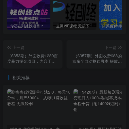
你还在到处找项目？还在当韭菜？我靠卖项目一个月收入5万+，曾经我也是个失败者。
全网VIP课程 无损下载~
上一篇
下一篇
（6353期）外面收费1280百
（6357期）外面收费688的
度暴力掘金项目，内容干货
京东全自动抢购脚本 解放双
详细操作教学
手自动抢购【抢购脚本+使用
教程】
相关推荐
拼多多虚拟爆单打法2.0，每天10分钟，月产5000+，从0到1赚收益教程