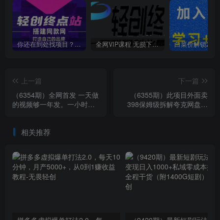
你还在到处找项目？还在当韭菜？我靠卖项目一个月收入5万+，曾经我也是个失败者。
全网VIP课程 无损下载~
上一篇
下一篇
（6354期）全网首发 一天做
（6355期）此项目外面卖
的视频够一年发。一小时收
398保姆级拆解夸克网盘拉
入500+最新美女视频多宫格
新玩法，助力新朋友快速上
玩法
手！
相关推荐
拼多多虚拟爆单打法2.0，每天10分钟，月产5000+，从0到1赚收益教程