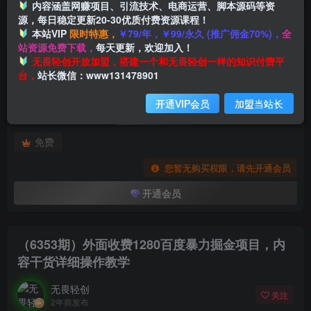
内容涵盖网赚项目、引流技术、电商运营、脚本源码等资
源，每日稳定更新20-30优质付费资源课程！
本站VIP
限时特惠，
￥79/年，￥99/永久 (推广佣金70%)，
全
首页
创业课程
会员专属
正文
站资源免费下载，
每天更新，欢迎加入！
付费阅读
无畏轻创开放加盟，搭建一个和无畏轻创一样的知识付费平
（6353期）外面收费1280百度暴力掘金项目，内容干货详细操作教学
台，
站长微信：www131478901
此内容为付费阅读，请付费后查看
开通VIP会员
加盟当站长
会员专属资源
免费
您暂无购买权限，请先开通会员
开通会员
（6353期）外面收费1280百度暴力掘金项目，内
容干货详细操作教学
无畏轻创
关注
2年前发布