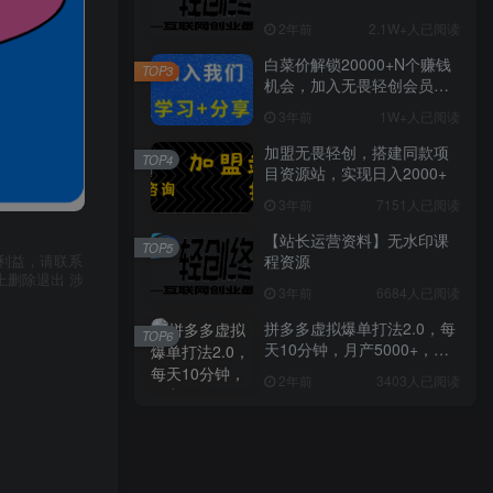
2年前
2.1W+人已阅读
白菜价解锁20000+N个赚钱
TOP3
机会，加入无畏轻创会员，
全站资源免费学习。
3年前
1W+人已阅读
加盟无畏轻创，搭建同款项
TOP4
目资源站，实现日入2000+
3年前
7151人已阅读
【站长运营资料】无水印课
TOP5
程资源
利益，请联系
上删除退出 涉
3年前
6684人已阅读
拼多多虚拟爆单打法2.0，每
TOP6
天10分钟，月产5000+，从0
到1赚收益教程
2年前
3403人已阅读