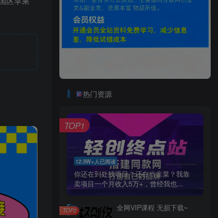
国区苹果
热门资源
TOP1
12.3W+人已阅读
你还在到处找项目？还在当韭菜？我靠
卖项目一个月收入5万+，曾经我也...
全网VIP课程 无损下载~
TOP2