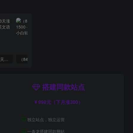
（7814期）抖音新赛道，3天涨粉1W+，变现多样，giao哥英文语录
（8409期）几篇图文一周变现1500＋，深度拆解面试掘金项目，小白轻松上手
搭建同款站点
998元（下月涨300）
☑
独立站点，独立运营
☑
一条龙搭建同款网站