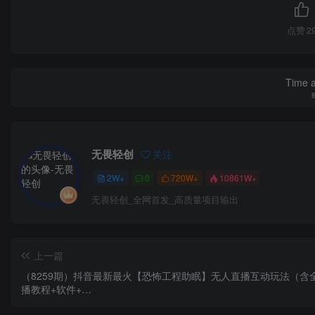
点赞
2
Time a
无畏轻创
关注
2W+
0
720W+
10861W+
无畏轻创_全网首发_高质量项目输出
上一篇
（8259期）抖音最新最火【恐怖工程助眠】无人直播互动玩法（含
播教程+软件+…