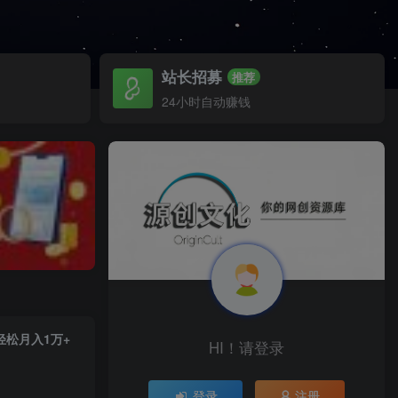
站长招募
推荐
24小时自动赚钱
轻松月入1万+
HI！请登录
登录
注册