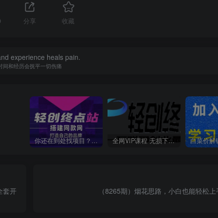
9
分享
收藏
nd experience heals pain.
时间和经历会抚平一切伤痛
你还在到处找项目？还在当韭菜？我靠卖项目一个月收入5万+，曾经我也是个失败者。
全网VIP课程 无损下载~
全套开
（8265期）烟花思路，小白也能轻松上手