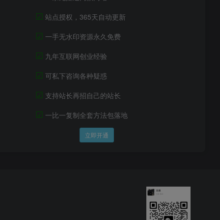
☑
站点授权，365天自动更新
☑
一手无水印资源永久免费
☑
九年互联网创业经验
☑
可私下咨询各种疑惑
☑
支持站长再招自己的站长
☑
一比一复制全套方法包落地
立即开通