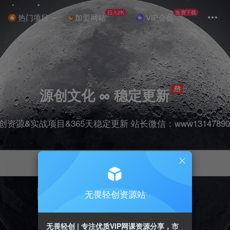
日入2K
免费下载
热门项目
加盟网站
VIP会员
源创文化 ∞ 稳定更新
创资源&实战项目&365天稳定更新 站长微信：www13147890
无畏轻创资源站
项目
抖音
引流
剪辑
短视频
带货
无畏轻创 | 专注优质VIP网课资源分享，市