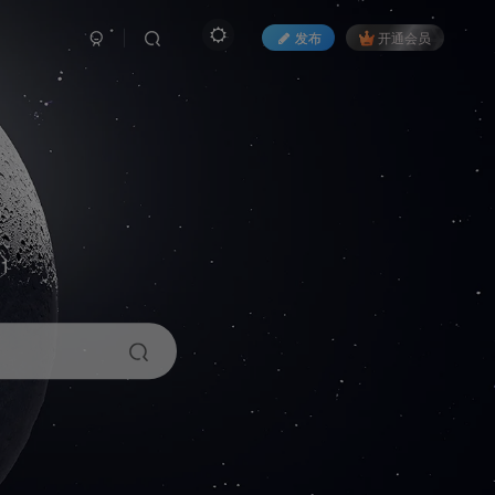
发布
开通会员
1