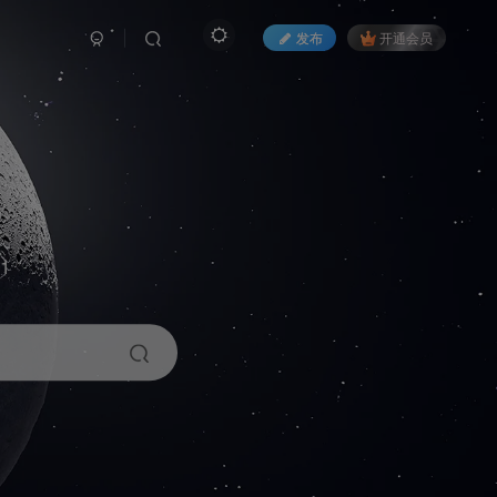
发布
开通会员
1