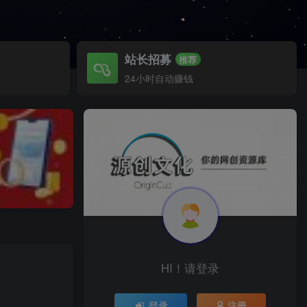
站长招募
推荐
24小时自动赚钱
HI！请登录
登录
注册