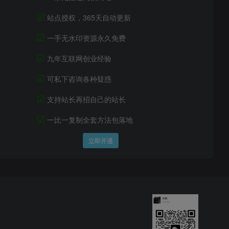
☑
站点授权，365天自动更新
☑
一手无水印资源永久免费
☑
九年互联网创业经验
☑
可私下咨询各种疑惑
☑
支持站长再招自己的站长
☑
一比一复制全套方法包落地
立即开通