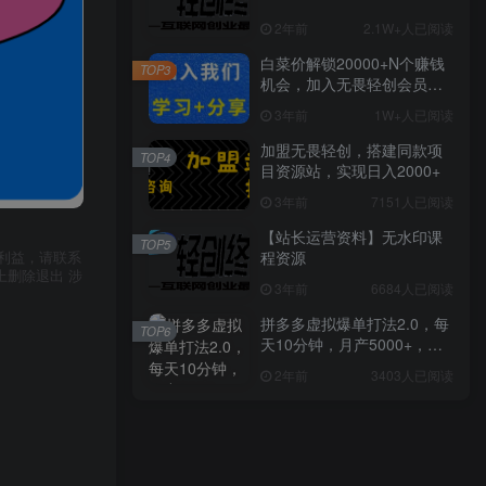
2年前
2.1W+人已阅读
白菜价解锁20000+N个赚钱
TOP3
机会，加入无畏轻创会员，
全站资源免费学习。
3年前
1W+人已阅读
加盟无畏轻创，搭建同款项
TOP4
目资源站，实现日入2000+
3年前
7151人已阅读
【站长运营资料】无水印课
TOP5
程资源
利益，请联系
上删除退出 涉
3年前
6684人已阅读
拼多多虚拟爆单打法2.0，每
TOP6
天10分钟，月产5000+，从0
到1赚收益教程
2年前
3403人已阅读