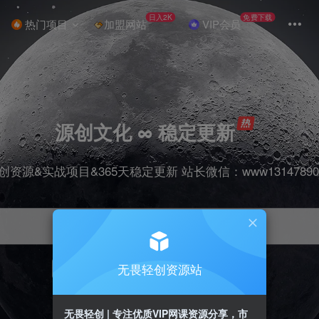
日入2K
免费下载
热门项目
加盟网站
VIP会员
源创文化 ∞ 稳定更新
创资源&实战项目&365天稳定更新 站长微信：www13147890
无畏轻创资源站
项目
抖音
引流
剪辑
短视频
带货
无畏轻创 | 专注优质VIP网课资源分享，市