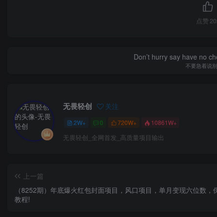
点赞
20
Don’t hurry say have no cho
不要急着说
无畏轻创
关注
2W+
0
720W+
10861W+
无畏轻创_全网首发_高质量项目输出
上一篇
（8252期）年底爆火红包封面项目，风口项目，单月变现六位数，
教程!