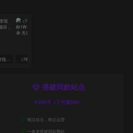
（8409期）几篇图文一周变现1500＋，深度拆解面试掘金项目，小白轻松上手
（7814期）抖音新赛道，3天涨粉1W+，变现多样，giao哥英文语录
搭建同款站点
998元（下月涨300）
☑
独立站点，独立运营
☑
一条龙搭建同款网站