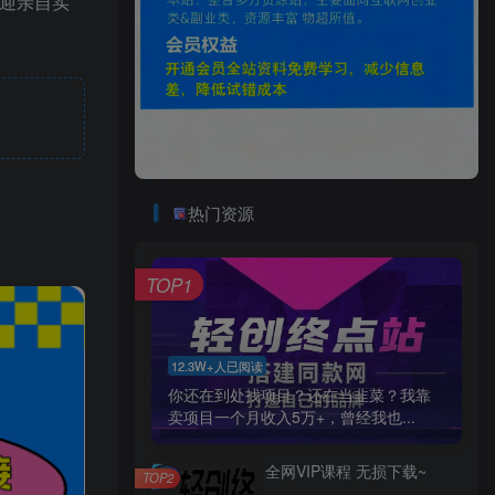
欢迎亲自实
热门资源
TOP1
12.3W+人已阅读
你还在到处找项目？还在当韭菜？我靠
卖项目一个月收入5万+，曾经我也...
全网VIP课程 无损下载~
TOP2