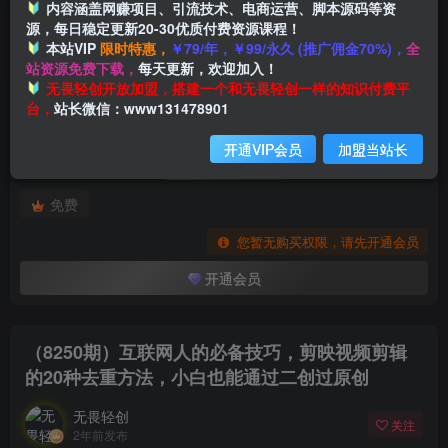
内容涵盖网赚项目、引流技术、电商运营、脚本源码等资
源，每日稳定更新20-30优质付费资源课程！
本站VIP
限时特惠，
￥79/年，￥99/永久 (推广佣金70%)，
全
首页
创业课程
会员专属
正文
站资源免费下载，
每天更新，欢迎加入！
付费阅读
无畏轻创开放加盟，搭建一个和无畏轻创一样的知识付费平
（8250期）互联网人的必备技巧，剪映视频剪辑的20种去重方法，小白也能通过二创过原创
台，
站长微信：www131478901
此内容为付费阅读，请付费后查看
开通VIP会员
加盟当站长
会员专属资源
免费
您暂无购买权限，请先开通会员
开通会员
（8250期）互联网人的必备技巧，剪映视频剪辑
的20种去重方法，小白也能通过二创过原创
无畏轻创
关注
2年前发布