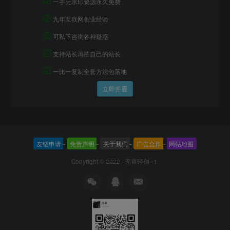
一手无水印资源永久免费
☑
九年互联网创业经验
☑
可私下咨询各种疑惑
☑
支持站长再招自己的站长
☑
一比一复制全套方法包落地
立即开通
友链申请
-
免责声明
-
关于我们
-
广告合作
-
网站地图
Copyright © 2022 ·
无畏轻创--1