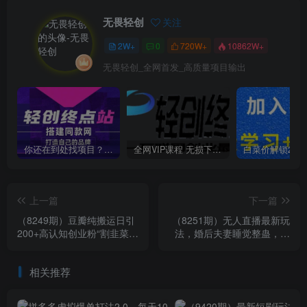
无畏轻创
关注
2W+
0
720W+
10862W+
无畏轻创_全网首发_高质量项目输出
你还在到处找项目？还在当韭菜？我靠卖项目一个月收入5万+，曾经我也是个失败者。
全网VIP课程 无损下载~
上一篇
下一篇
（8249期）豆瓣纯搬运日引
（8251期）无人直播最新玩
200+高认知创业粉“割韭菜日
法，婚后夫妻睡觉整蛊，礼
稳定变现4000+收益！”
物收不停，睡后收入500+，
轻松…
相关推荐