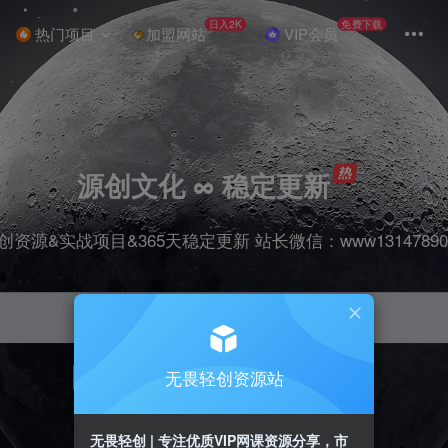
日入2K
免费下载
热门项目
加盟网站
VIP会员
源创文化 ∞ 稳定更新
创资源&实战项目&365天稳定更新 站长微信：www13147890
无畏轻创资源站
项目
抖音
引流
剪辑
短视频
带货
无畏轻创 | 专注优质VIP网课资源分享，市