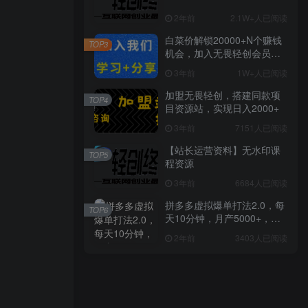
2年前
2.1W+人已阅读
白菜价解锁20000+N个赚钱
TOP3
机会，加入无畏轻创会员，
全站资源免费学习。
3年前
1W+人已阅读
加盟无畏轻创，搭建同款项
TOP4
目资源站，实现日入2000+
3年前
7151人已阅读
【站长运营资料】无水印课
TOP5
程资源
3年前
6684人已阅读
拼多多虚拟爆单打法2.0，每
TOP6
天10分钟，月产5000+，从0
到1赚收益教程
2年前
3403人已阅读