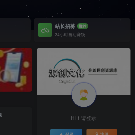
站长招募
推荐
24小时自动赚钱
课
HI！请登录
登录
注册