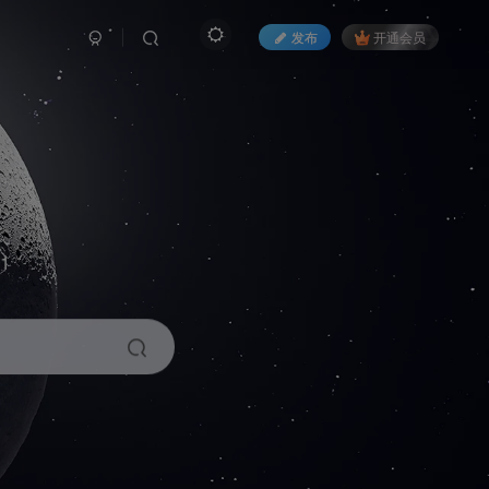
发布
开通会员
1