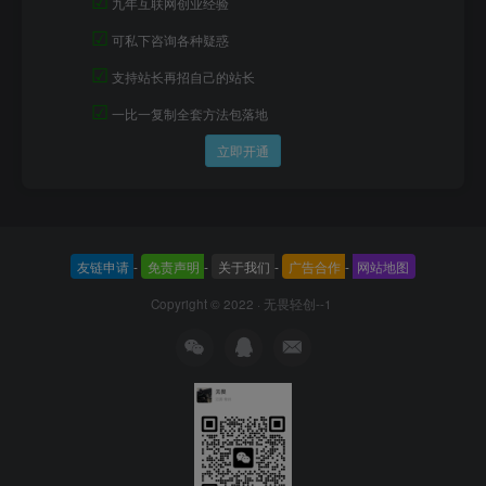
九年互联网创业经验
☑
可私下咨询各种疑惑
☑
支持站长再招自己的站长
☑
一比一复制全套方法包落地
立即开通
友链申请
-
免责声明
-
关于我们
-
广告合作
-
网站地图
Copyright © 2022 ·
无畏轻创--1