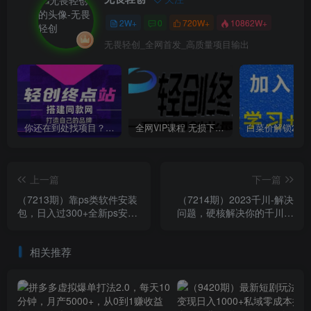
2W+
0
720W+
10862W+
无畏轻创_全网首发_高质量项目输出
你还在到处找项目？还在当韭菜？我靠卖项目一个月收入5万+，曾经我也是个失败者。
全网VIP课程 无损下载~
上一篇
下一篇
（7213期）靠ps类软件安装
（7214期）2023千川-解决
包，日入过300+全新ps安装
问题，硬核解决你的千川问
包0成本玩法（附186G安装
题（11节课）
包）
相关推荐