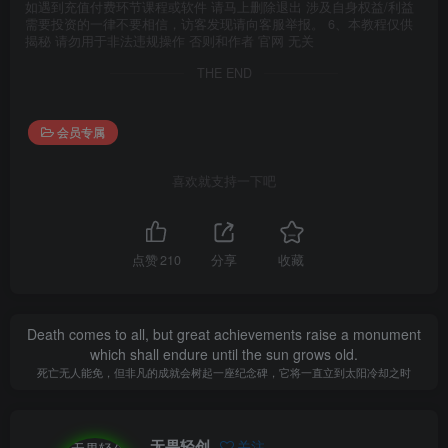
如遇到充值付费环节课程或软件 请马上删除退出 涉及自身权益/利益
需要投资的一律不要相信，访客发现请向客服举报。 6、本教程仅供
揭秘 请勿用于非法违规操作 否则和作者 官网 无关
THE END
会员专属
喜欢就支持一下吧
点赞
210
分享
收藏
Death comes to all, but great achievements raise a monument
which shall endure until the sun grows old.
死亡无人能免，但非凡的成就会树起一座纪念碑，它将一直立到太阳冷却之时
无畏轻创
关注