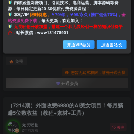
内容涵盖网赚项目、引流技术、电商运营、脚本源码等资
源，每日稳定更新20-30优质付费资源课程！
本站VIP
限时特惠，
￥79/年，￥99/永久 (推广佣金70%)，
全
首页
创业课程
会员专属
正文
站资源免费下载，
每天更新，欢迎加入！
付费阅读
无畏轻创开放加盟，搭建一个和无畏轻创一样的知识付费平
（7214期）外面收费6980的AI美女项目！每月躺赚5位数收益（教程+素材+工具）
台，
站长微信：www131478901
此内容为付费阅读，请付费后查看
开通VIP会员
加盟当站长
会员专属资源
免费
您暂无购买权限，请先开通会员
开通会员
（7214期）外面收费6980的AI美女项目！每月躺
赚5位数收益（教程+素材+工具）
无畏轻创
关注
2年前发布