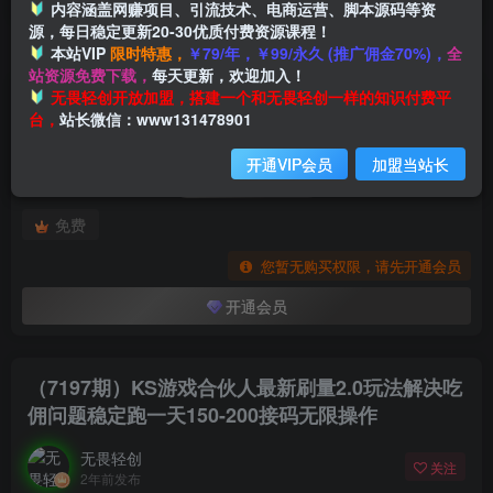
内容涵盖网赚项目、引流技术、电商运营、脚本源码等资
源，每日稳定更新20-30优质付费资源课程！
本站VIP
限时特惠，
￥79/年，￥99/永久 (推广佣金70%)，
全
首页
创业课程
会员专属
正文
站资源免费下载，
每天更新，欢迎加入！
付费阅读
无畏轻创开放加盟，搭建一个和无畏轻创一样的知识付费平
（7197期）KS游戏合伙人最新刷量2.0玩法解决吃佣问题稳定跑一天150-200接码无限操作
台，
站长微信：www131478901
此内容为付费阅读，请付费后查看
开通VIP会员
加盟当站长
会员专属资源
免费
您暂无购买权限，请先开通会员
开通会员
（7197期）KS游戏合伙人最新刷量2.0玩法解决吃
佣问题稳定跑一天150-200接码无限操作
无畏轻创
关注
2年前发布