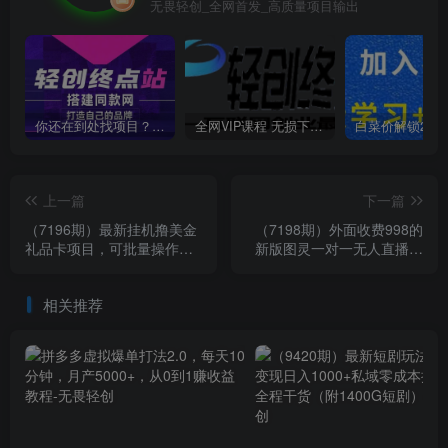
无畏轻创_全网首发_高质量项目输出
你还在到处找项目？还在当韭菜？我靠卖项目一个月收入5万+，曾经我也是个失败者。
全网VIP课程 无损下载~
上一篇
下一篇
（7196期）最新挂机撸美金
（7198期）外面收费998的
礼品卡项目，可批量操作，
新版图灵一对一无人直播聊
单机器200+【入坑思路+详
天挂机脚本，号称日赚500+
细教程】
相关推荐