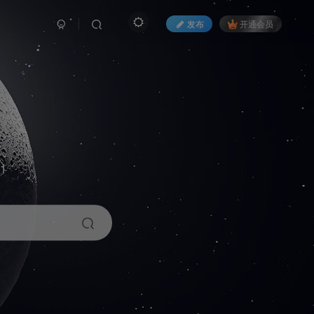
发布
开通会员
1