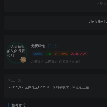
点赞
14
Life is the f
无畏轻创
关注
2W+
0
720W+
10861W+
无畏轻创_全网首发_高质量项目输出
上一篇
（7192期）全网最全ChatGPT保姆级教学，零基础上路
相关推荐