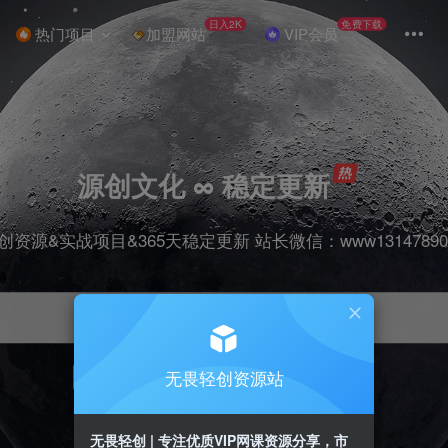
日入2K
免费下载
热门项目
加盟网站
VIP会员
源创文化 ∞ 稳定更新
创资源&实战项目&365天稳定更新 站长微信：www13147890
无畏轻创资源站
项目
抖音
引流
剪辑
短视频
带货
无畏轻创 | 专注优质VIP网课资源分享，市