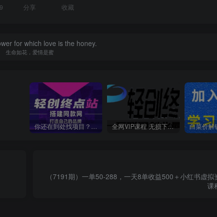
9
分享
收藏
lower for which love is the honey.
生命如花，爱情是蜜
你还在到处找项目？还在当韭菜？我靠卖项目一个月收入5万+，曾经我也是个失败者。
全网VIP课程 无损下载~
（7191期）一单50-288，一天8单收益500＋小红书虚
课