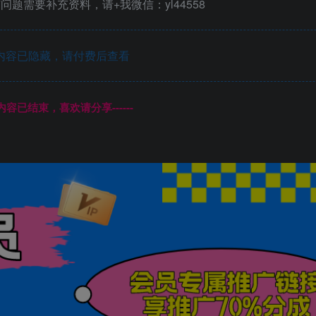
题需要补充资料，请+我微信：yl44558
内容已隐藏，请付费后查看
本页内容已结束，喜欢请分享------