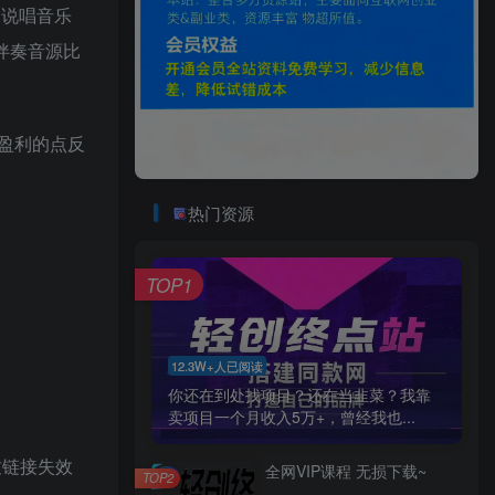
的说唱音乐
伴奏音源比
盈利的点反
热门资源
TOP1
12.3W+人已阅读
你还在到处找项目？还在当韭菜？我靠
卖项目一个月收入5万+，曾经我也...
致链接失效
全网VIP课程 无损下载~
TOP2