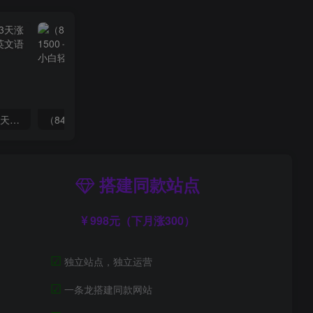
（7814期）抖音新赛道，3天涨粉1W+，变现多样，giao哥英文语录
（8409期）几篇图文一周变现1500＋，深度拆解面试掘金项目，小白轻松上手
搭建同款站点
998元（下月涨300）
☑
独立站点，独立运营
☑
一条龙搭建同款网站