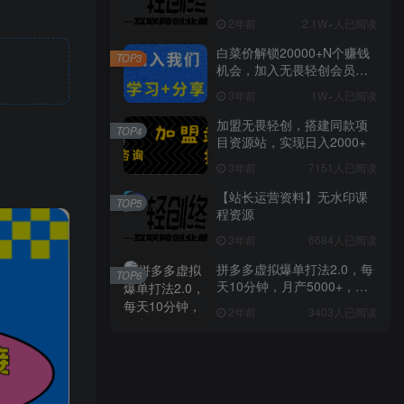
2年前
2.1W+人已阅读
白菜价解锁20000+N个赚钱
TOP3
机会，加入无畏轻创会员，
全站资源免费学习。
3年前
1W+人已阅读
加盟无畏轻创，搭建同款项
TOP4
目资源站，实现日入2000+
3年前
7151人已阅读
【站长运营资料】无水印课
TOP5
程资源
3年前
6684人已阅读
拼多多虚拟爆单打法2.0，每
TOP6
天10分钟，月产5000+，从0
到1赚收益教程
2年前
3403人已阅读