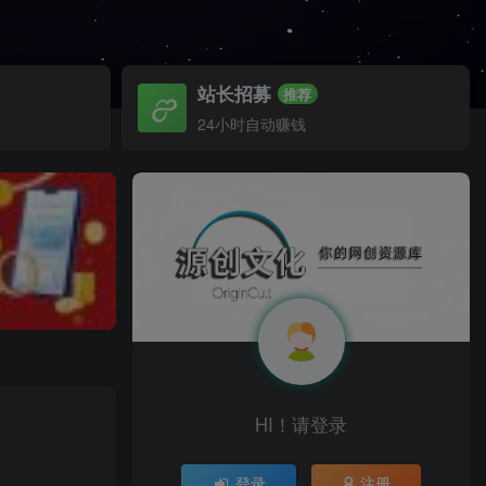
站长招募
推荐
24小时自动赚钱
HI！请登录
登录
注册