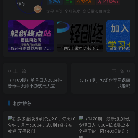
2W+
0
720W+
10862W+
无畏轻创_全网首发_高质量项目输出
你还在到处找项目？还在当韭菜？我靠卖项目一个月收入5万+，曾经我也是个失败者。
全网VIP课程 无损下载~
上一篇
下一篇
（7169期）单号日入300+抖
（7171期）知识付费网课商
音命中大师小游戏无人直播
城源码
（防封防违规）可批量复制
适合…
相关推荐