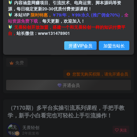
内容涵盖网赚项目、引流技术、电商运营、脚本源码等资
源，每日稳定更新20-30优质付费资源课程！
本站VIP
限时特惠，
￥79/年，￥99/永久 (推广佣金70%)，
全
首页
创业课程
会员专属
正文
站资源免费下载，
每天更新，欢迎加入！
付费阅读
无畏轻创开放加盟，搭建一个和无畏轻创一样的知识付费平
（7170期）多平台实操引流系列课程，手把手教学，新手小白看完也可轻松上手引流操作！
台，
站长微信：www131478901
此内容为付费阅读，请付费后查看
开通VIP会员
加盟当站长
会员专属资源
免费
您暂无购买权限，请先开通会员
开通会员
（7170期）多平台实操引流系列课程，手把手教
学，新手小白看完也可轻松上手引流操作！
无畏轻创
关注
2年前发布