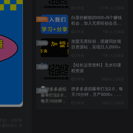
2年前
2.1W+人已阅读
白菜价解锁20000+N个赚钱
TOP3
机会，加入无畏轻创会员，
全站资源免费学习。
3年前
1W+人已阅读
加盟无畏轻创，搭建同款项
TOP4
目资源站，实现日入2000+
3年前
7151人已阅读
【站长运营资料】无水印课
TOP5
程资源
3年前
6684人已阅读
拼多多虚拟爆单打法2.0，每
TOP6
天10分钟，月产5000+，从0
到1赚收益教程
2年前
3403人已阅读
利益，请联系
上删除退出 涉