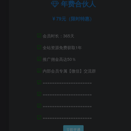
年费合伙人
79元（限时特惠）
☑
会员时长：365天
☑
全站资源免费获取1年
☑
推广佣金高达50％
☑
内部会员专属【微信】交流群
☑
=====================
☑
=====================
☑
=====================
☑
=====================
立即开通