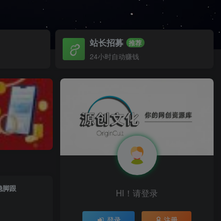
站长招募
推荐
24小时自动赚钱
稳脚跟
HI！请登录
登录
注册