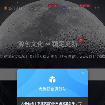
日入2K
免费下载
热门项目
加盟网站
VIP会员
源创文化 ∞ 稳定更新
创资源&实战项目&365天稳定更新 站长微信：www13147890
无畏轻创资源站
项目
抖音
引流
剪辑
短视频
带货
无畏轻创 | 专注优质VIP网课资源分享，市