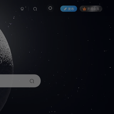
发布
开通会员
1