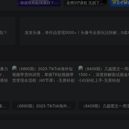
你还在到处找项目？还在当韭菜？我靠卖项目一个月收入5万+，曾经我也是个失败者。
全网VIP课程 无损下载~
规划？
发发头像，单作品变现5000+！头像号全新玩法拆解，0
（9420期）最新短剧玩法，暴力变现日入1000+私域零成本操作，全程干货（附1400G短剧）
（6890期）2023-TikTok海外短视频带货特训营，掌握TK短视频带货变现全流程（60节课）