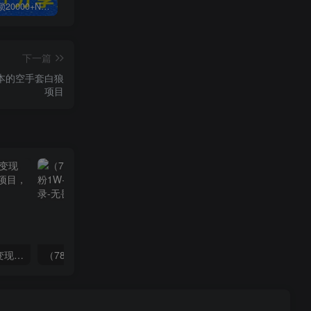
白菜价解锁20000+N个赚钱机会，加入无畏轻创会员，全站资源免费学习。
加盟无畏轻创，搭建同款项目资源站，实现日入2000+
【站长运营资料】无水印课程资源
下一篇
成本的空手套白狼
项目
（8409期）几篇图文一周变现1500＋，深度拆解面试掘金项目，小白轻松上手
（7814期）抖音新赛道，3天涨粉1W+，变现多样，giao哥英文语录