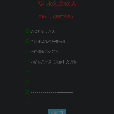
永久合伙人
99元（限时特惠）
☑
会员时长：永久
☑
全站资源永久免费获取
☑
推广佣金高达70％
☑
内部会员专属【微信】交流群
☑
=====================
☑
=====================
☑
=====================
☑
=====================
立即开通