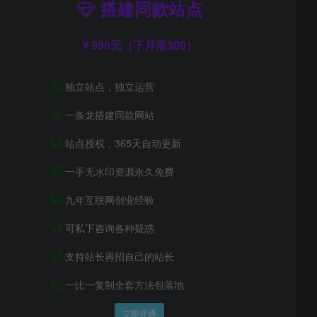
搭建同款站点
998元（下月涨300）
☑
独立站点，独立运营
☑
一条龙搭建同款网站
☑
站点授权，365天自动更新
☑
一手无水印资源永久免费
☑
九年互联网创业经验
☑
可私下咨询各种疑惑
☑
支持站长再招自己的站长
☑
一比一复制全套方法包落地
立即开通