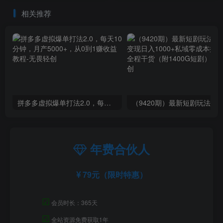
现效率
相关推荐
拼多多虚拟爆单打法2.0，每天10分钟，月产5000+，从0到1赚收益教程
年费合伙人
79元（限时特惠）
☑
会员时长：365天
☑
全站资源免费获取1年