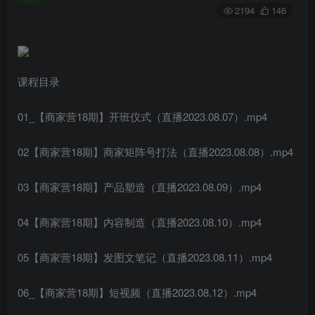
2194
146
课程目录
01_【商家营18期】开班仪式（直播2023.08.07）.mp4
02【商家营18期】商家矩阵号打法（直播2023.08.08）.mp4
03【商家营18期】产品塑造（直播2023.08.09）.mp4
04【商家营18期】内容制造（直播2023.08.10）.mp4
05【商家营18期】发图文笔记（直播2023.08.11）.mp4
06_【商家营18期】短视频（直播2023.08.12）.mp4