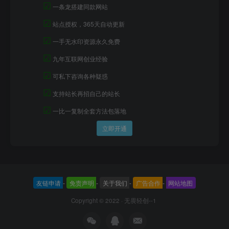
☑
一条龙搭建同款网站
☑
站点授权，365天自动更新
☑
一手无水印资源永久免费
☑
九年互联网创业经验
☑
可私下咨询各种疑惑
☑
支持站长再招自己的站长
☑
一比一复制全套方法包落地
立即开通
友链申请
-
免责声明
-
关于我们
-
广告合作
-
网站地图
Copyright © 2022 ·
无畏轻创--1